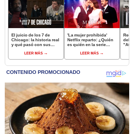
El juicio de los 7 de
'La mujer prohibida'
Recha
Chicago: la historia real
Netflix reparto: ¿Quién
del C
y qué pasó con sus
es quién en la serie
"Aten
protagonistas
colombiana
liber
LEER MÁS
LEER MÁS
protagonizada por
prete
Valerie Domínguez?
arte"