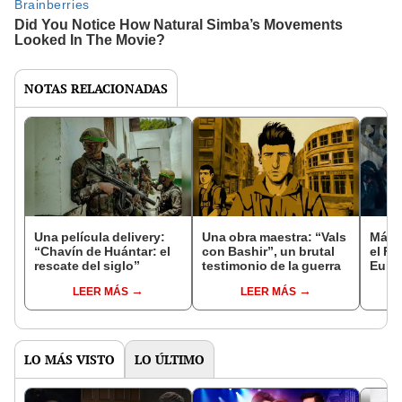
NOTAS RELACIONADAS
Una película delivery:
Una obra maestra: “Vals
Más d
“Chavín de Huántar: el
con Bashir”, un brutal
el Fe
rescate del siglo”
testimonio de la guerra
Euro
LEER MÁS
LEER MÁS
LO MÁS VISTO
LO ÚLTIMO