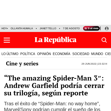
HOY
OLLANTA HUMALA
JANET TELLO
7 DE AGOSTO
TINKA RESULTADOS
LO ÚLTIMO
POLÍTICA
OPINIÓN
ECONOMÍA
SOCIEDAD
MUNDO
CIE
Cine y series
29 Jun 2022 | 23:32 h
“The amazing Spider-Man 3″:
Andrew Garfield podría cerrar
su trilogía, según reporte
Tras el éxito de “Spider-Man: no way home”,
Marvel/Sony podrían cumplir el sueño de los