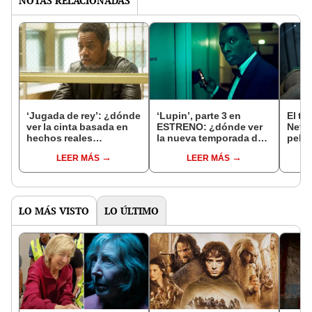
NOTAS RELACIONADAS
‘Jugada de rey’: ¿dónde
‘Lupin’, parte 3 en
El te
ver la cinta basada en
ESTRENO: ¿dónde ver
Netfl
hechos reales
la nueva temporada de
pelíc
protagonizada por Cuba
la serie francesa?
10 y
LEER MÁS
LEER MÁS
Gooding Jr.?
perde
LO MÁS VISTO
LO ÚLTIMO