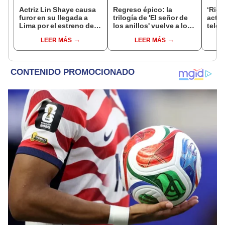
Actriz Lin Shaye causa
Regreso épico: la
‘Rigo
furor en su llegada a
trilogía de 'El señor de
actúa
Lima por el estreno de
los anillos' vuelve a los
tele
'La noche del demonio
cines con función
de R
LEER MÁS
LEER MÁS
6'
especial por tiempo
limitado