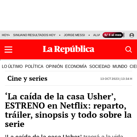
HOY
SINUANO RESULTADOS HOY
JORGE MESSI
ALIANZA LIMA VS SPORT BO
LO ÚLTIMO
POLÍTICA
OPINIÓN
ECONOMÍA
SOCIEDAD
MUNDO
CIE
Cine y series
13 Oct 2023 | 13:34 h
‘La caída de la casa Usher’,
ESTRENO en Netflix: reparto,
tráiler, sinopsis y todo sobre la
serie