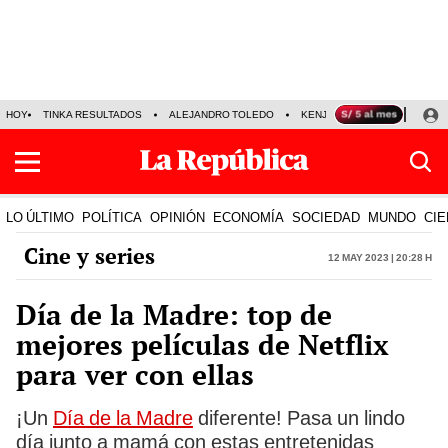
HOY
TINKA RESULTADOS
ALEJANDRO TOLEDO
KENJI FUJIMORI
PRECIO
LO ÚLTIMO
POLÍTICA
OPINIÓN
ECONOMÍA
SOCIEDAD
MUNDO
CIE
Cine y series
12 May 2023 | 20:28 h
Día de la Madre: top de
mejores películas de Netflix
para ver con ellas
¡Un
Día de la Madre
diferente! Pasa un lindo
día junto a mamá con estas entretenidas