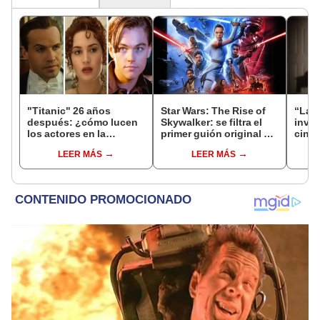
"Titanic" 26 años
Star Wars: The Rise of
“Las 
después: ¿cómo lucen
Skywalker: se filtra el
invis
los actores en la
primer guión original de
cine 
actualidad? Uno está
la película y es
pelíc
LEER MÁS
LEER MÁS
casi irreconocible
completamente distinto
ment