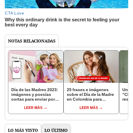
NOTAS RELACIONADAS
Día de las Madres 2023:
25 frases e imágenes
Una p
imágenes y poesías
sobre el Día de la Madre
“Chav
cortas para enviar por
en Colombia para
resca
esta fecha especial en
compartir por WhatsApp
LEER MÁS
LEER MÁS
Venezuela
y Facebook
LO MÁS VISTO
LO ÚLTIMO