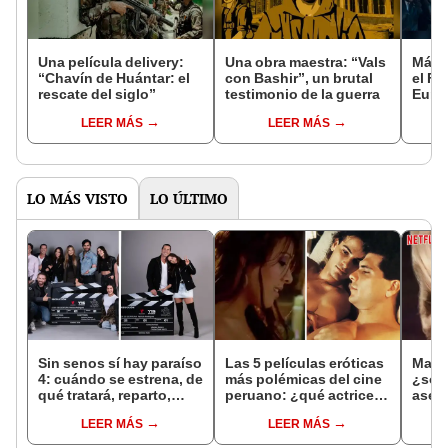
Una película delivery:
Una obra maestra: “Vals
Más d
“Chavín de Huántar: el
con Bashir”, un brutal
el Fe
rescate del siglo”
testimonio de la guerra
Euro
LEER MÁS
LEER MÁS
LO MÁS VISTO
LO ÚLTIMO
Sin senos sí hay paraíso
Las 5 películas eróticas
Mari
4: cuándo se estrena, de
más polémicas del cine
¿sob
qué tratará, reparto,
peruano: ¿qué actrices
ases
nuevos personajes y
y actores salen?
inédi
LEER MÁS
LEER MÁS
todo sobre la nueva
luego
temporada de la serie en