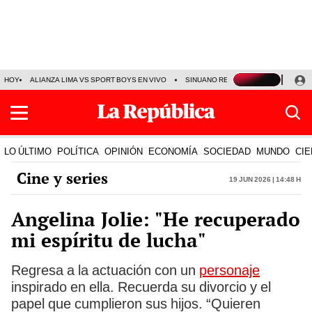
HOY
ALIANZA LIMA VS SPORT BOYS EN VIVO
SINUANO RESULTADOS HOY
JO
LO ÚLTIMO
POLÍTICA
OPINIÓN
ECONOMÍA
SOCIEDAD
MUNDO
CIE
Cine y series
19 Jun 2026 | 14:48 h
Angelina Jolie: "He recuperado
mi espíritu de lucha"
Regresa a la actuación con un
personaje
inspirado en ella. Recuerda su divorcio y el
papel que cumplieron sus hijos. “Quieren