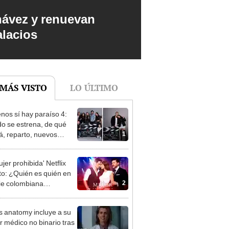
hávez y renuevan
alacios
 MÁS VISTO
LO ÚLTIMO
enos sí hay paraíso 4:
o se estrena, de qué
1
rá, reparto, nuevos
najes y todo sobre la
 temporada de la serie
jer prohibida' Netflix
elemundo
to: ¿Quién es quién en
2
rie colombiana
gonizada por Valerie
nguez?
s anatomy incluye a su
r médico no binario tras