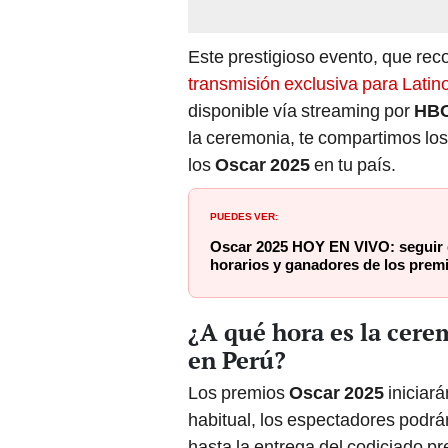
Este prestigioso evento, que rec
transmisión exclusiva para Lati
disponible vía streaming por
HBO
la ceremonia, te compartimos los
los
Oscar 2025
en tu país.
PUEDES VER:
Oscar 2025 HOY EN VIVO: seguir gr
horarios y ganadores de los prem
¿A qué hora es la cere
en Perú?
Los premios
Oscar 2025
iniciará
habitual, los espectadores podrán
hasta la entrega del codiciado p