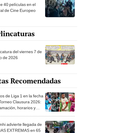
e 40 películas en el
val de Cine Europeo
lincaturas
catura del viernes 7 de
o de 2026
tas Recomendadas
os de Liga 1 en la fecha
 Torneo Clausura 2026:
amación, horarios y
 ver
hi advierte llegada de
IAS EXTREMAS en 65