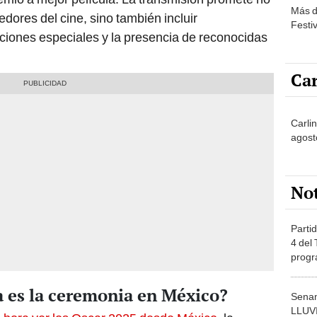
Más d
dores del cine, sino también incluir
Festi
ciones especiales y la presencia de reconocidas
Car
Carlin
agost
No
Partid
4 del
progr
dónde
a es la ceremonia en México?
Senam
LLUV