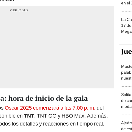
en el
La Ca
17 de 
Mega 
Ju
Maste
palab
nuest
Solita
: hora de inicio de la gala
de ca
moda.
os
Oscar 2025 comenzará a las 7:00 p. m.
del
demue
ponible en
TNT
, TNT GO y HBO Max. Además,
Ajedre
dos los detalles y reacciones en tiempo real.
de es