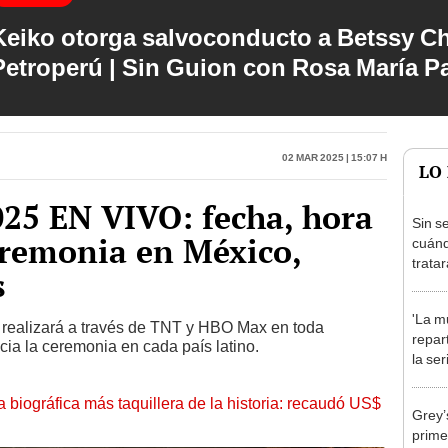
Keiko otorga salvoconducto a Betssy C
Petroperú | Sin Guion con Rosa María P
02 Mar 2025 | 15:07 h
LO
25 EN VIVO: fecha, hora
Sin s
eremonia en México,
cuánd
trata
s
perso
nueva
'La mu
en T
 realizará a través de TNT y HBO Max en toda
repar
cia la ceremonia en cada país latino.
la se
prota
Domí
la biográfica más taquillera de la historia: recaudó US$
Grey’
prime