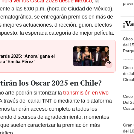
 hora ver los Oscar 2025 desde México
, la
provi
te a las 6:00 p.m. (hora de Ciudad de México).
nematográfica, se entregarán premios en más de
¡Va
s mejores actuaciones, dirección, guion, efectos
supuesto, la esperada categoría de mejor película.
Circo 
del 15
Parqu
ards 2025: ‘Anora’ gana el
Migue
 a ‘Emilia Pérez’
Circo
de Jul
Círcul
tirán los Oscar 2025 en Chile?
mo arte podrán sintonizar la
transmisión en vivo
Circo
. A través del canal TNT o mediante la plataforma
Del 2
lenos tendrán acceso completo a todos los
Costa
uyendo discursos de agradecimiento, momentos
 que suelen caracterizar la premiación más
Gran 
del 10
áfico.