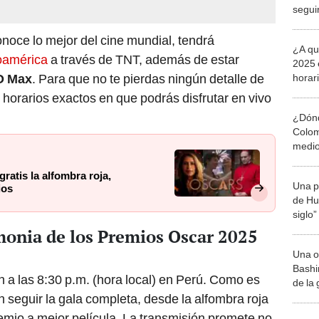
segui
ONLI
onoce lo mejor del cine mundial, tendrá
¿A qu
noamérica
a través de TNT, además de estar
2025 
 Max
. Para que no te pierdas ningún detalle de
horar
trans
 horarios exactos en que podrás disfrutar en vivo
¿Dónd
Colom
medio
premi
atis la alfombra roja,
Una p
ios
de Huá
siglo”
monia de los Premios Oscar 2025
Una o
Bashir
n a las 8:30 p.m. (hora local) en Perú. Como es
de la
 seguir la gala completa, desde la alfombra roja
remio a mejor película. La transmisión promete no