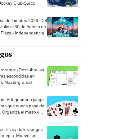
 Jockey Club-Surco
sa de Timoteo 2026: Del
Julio al 30 de Agosto en
Plaza - Independencia
egos
rgrama: ¡Descubre las
ras escondidas en
ro Mastergrama!
rio: El legendario juego
rtas que nunca pasa de
 Organiza el mazo y
stra tu habilidad.
z: El rey de los juegos
trategia. Mueve tus