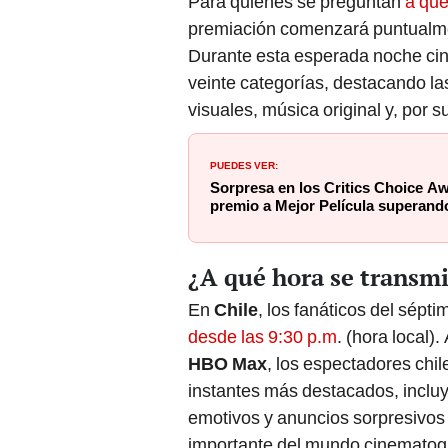
Para quienes se preguntan
a qué
premiación comenzará puntualmen
Durante esta esperada noche ci
veinte categorías, destacando la
visuales, música original y, por 
PUEDES VER:
Sorpresa en los Critics Choice Aw
premio a Mejor Película superando
¿A qué hora se transmi
En
Chile
, los fanáticos del sépti
desde las 9:30 p.m
. (hora local)
HBO Max
, los espectadores chi
instantes más destacados, incl
emotivos y anuncios sorpresivos
importante del mundo cinematogr