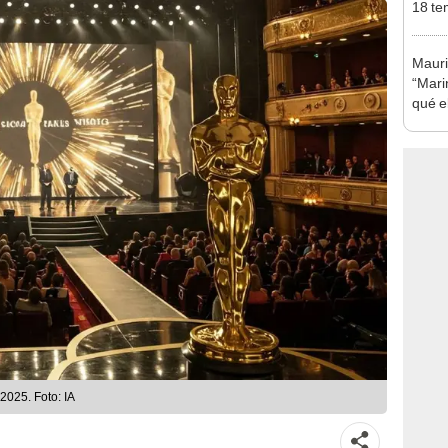
18 te
Mauri
“Mari
qué el
ines
Guía de horarios para ver los Premios Oscar 2025. Foto: IA