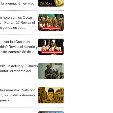
r la premiación en vivo
NE por MAX y TNT
é hora son los Oscar
en Panamá? Revisa el
io y medios de
misión de la premiación
e ver los Oscar en
bia? Revisa el horario y
s de transmisión de la
ación
elícula delivery: “Chavín
ntar: el rescate del
bra maestra: “Vals con
”, un brutal testimonio
 guerra