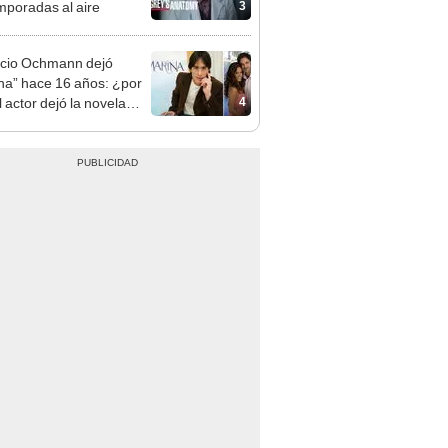
3
mporadas al aire
cio Ochmann dejó
na” hace 16 años: ¿por
4
 actor dejó la novela
peradamente?