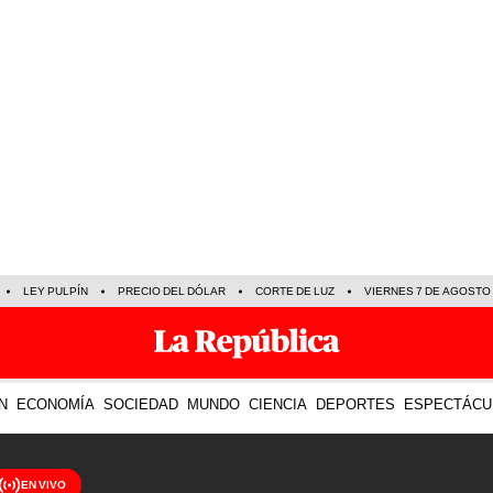
LEY PULPÍN
PRECIO DEL DÓLAR
CORTE DE LUZ
VIERNES 7 DE AGOSTO
N
ECONOMÍA
SOCIEDAD
MUNDO
CIENCIA
DEPORTES
ESPECTÁCU
EN VIVO