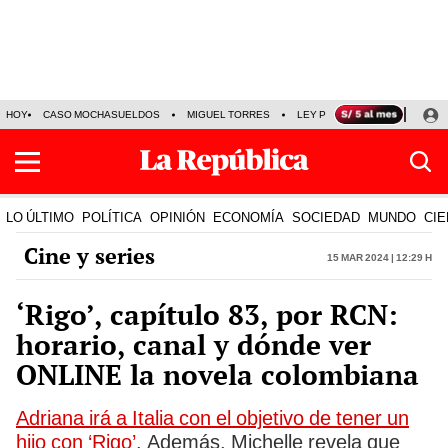
HOY
CASO MOCHASUELDOS
MIGUEL TORRES
LEY PULPÍN
PRECIO DEL
LO ÚLTIMO
POLÍTICA
OPINIÓN
ECONOMÍA
SOCIEDAD
MUNDO
CIE
Cine y series
15 Mar 2024 | 12:29 h
‘Rigo’, capítulo 83, por RCN:
horario, canal y dónde ver
ONLINE la novela colombiana
Adriana irá a Italia con el objetivo de tener un
hijo con ‘Rigo’
. Además, Michelle revela que