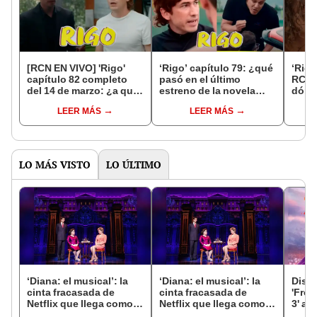
[RCN EN VIVO] 'Rigo'
‘Rigo’ capítulo 79: ¿qué
‘Rigo
capítulo 82 completo
pasó en el último
RCN: 
del 14 de marzo: ¿a qué
estreno de la novela
dónd
hora sale y cómo verlo?
colombiana por RCN?
nove
LEER MÁS
LEER MÁS
LO MÁS VISTO
LO ÚLTIMO
‘Diana: el musical’: la
‘Diana: el musical’: la
Disne
cinta fracasada de
cinta fracasada de
'Froz
Netflix que llega como
Netflix que llega como
3' aú
favorita de los Razzie
favorita de los Razzie
todo 