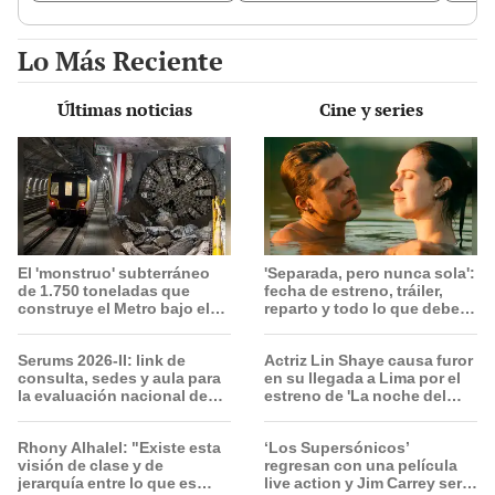
Lo Más Reciente
Últimas noticias
Cine y series
El 'monstruo' subterráneo
'Separada, pero nunca sola':
de 1.750 toneladas que
fecha de estreno, tráiler,
construye el Metro bajo el
reparto y todo lo que debes
Callao avanza a su última
saber sobre la nueva
estación
película peruana
Serums 2026-II: link de
Actriz Lin Shaye causa furor
consulta, sedes y aula para
en su llegada a Lima por el
la evaluación nacional de
estreno de 'La noche del
este 9 de agosto
demonio 6'
Rhony Alhalel: "Existe esta
‘Los Supersónicos’
visión de clase y de
regresan con una película
jerarquía entre lo que es
live action y Jim Carrey será