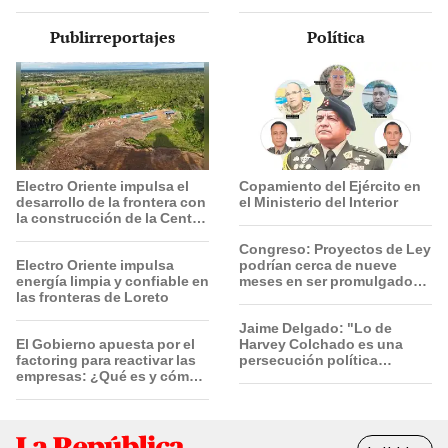
artesanal y lo que es
el protagonista
artístico"
Publirreportajes
Política
Electro Oriente impulsa el
Copamiento del Ejército en
desarrollo de la frontera con
el Ministerio del Interior
la construcción de la Central
Solar de San Antonio del
Congreso: Proyectos de Ley
Estrecho
Electro Oriente impulsa
podrían cerca de nueve
energía limpia y confiable en
meses en ser promulgados
las fronteras de Loreto
por vía ordinaria
Jaime Delgado: "Lo de
El Gobierno apuesta por el
Harvey Colchado es una
factoring para reactivar las
persecución política
empresas: ¿Qué es y cómo
horrible”
funciona?