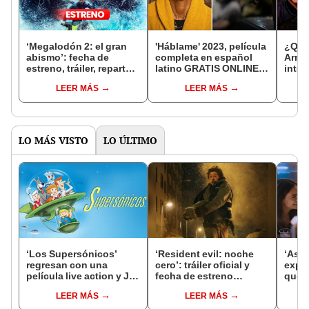
‘Megalodón 2: el gran
'Háblame' 2023, película
¿Qui
abismo’: fecha de
completa en español
Armas
estreno, tráiler, reparto y
latino GRATIS ONLINE:
inter
todo sobre la película
¿cuándo y dónde VER
Pimen
LEER MÁS
LEER MÁS
'Talk to me' de A24?
biogr
[ESTRENO]
LO MÁS VISTO
LO ÚLTIMO
‘Los Supersónicos’
‘Resident evil: noche
‘Asce
regresan con una
cero’: tráiler oficial y
expli
película live action y Jim
fecha de estreno
qued
Carrey será el
confirmada de la nueva
sus 
LEER MÁS
LEER MÁS
protagonista
película de zombis