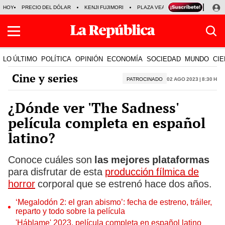
HOY
PRECIO DEL DÓLAR
KENJI FUJIMORI
PLAZA VEA
FERIADOS
KE
LO ÚLTIMO
POLÍTICA
OPINIÓN
ECONOMÍA
SOCIEDAD
MUNDO
CIE
Cine y series
PATROCINADO
02 Ago 2023 | 8:30 h
¿Dónde ver 'The Sadness'
película completa en español
latino?
Conoce cuáles son
las mejores plataformas
para disfrutar de esta
producción fílmica de
horror
corporal que se estrenó hace dos años.
‘Megalodón 2: el gran abismo’: fecha de estreno, tráiler,
reparto y todo sobre la película
'Háblame' 2023, película completa en español latino