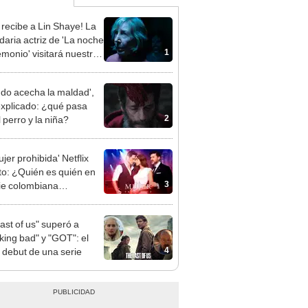
 recibe a Lin Shaye! La
daria actriz de 'La noche
1
emonio' visitará nuestro
para promocionar
ious, están entre
do acecha la maldad',
ros'
 explicado: ¿qué pasa
2
 perro y la niña?
jer prohibida' Netflix
to: ¿Quién es quién en
3
rie colombiana
gonizada por Valerie
nguez?
last of us" superó a
king bad" y "GOT": el
4
 debut de una serie