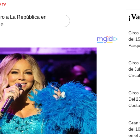
A TV
¡Va
ero a La República en
le
Circo 
del 15
Parqu
Migue
Circo
de Jul
Círcul
Circo
Del 2
Costa
Gran 
del 10
en el