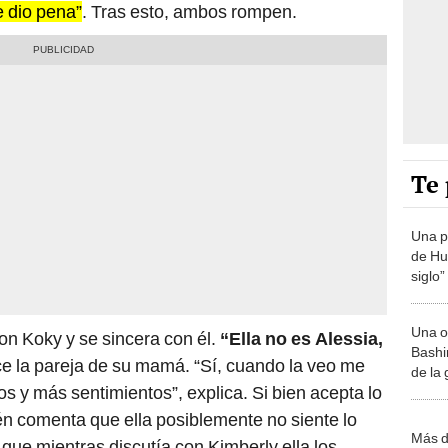
e dio pena”
. Tras esto, ambos rompen.
Te 
Una p
de Huá
siglo”
Una o
n Koky y se sincera con él.
“Ella no es Alessia,
Bashir
ice la pareja de su mamá. “Sí, cuando la veo me
de la
os y más sentimientos”, explica. Si bien acepta lo
n comenta que ella posiblemente no siente lo
Más d
que mientras discutía con Kimberly ella los