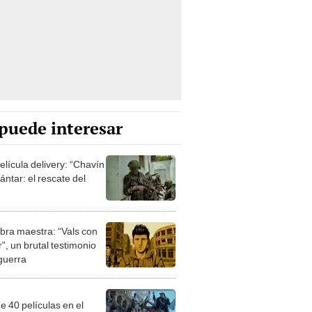
puede interesar
elícula delivery: “Chavín
ntar: el rescate del
bra maestra: “Vals con
”, un brutal testimonio
 guerra
e 40 películas en el