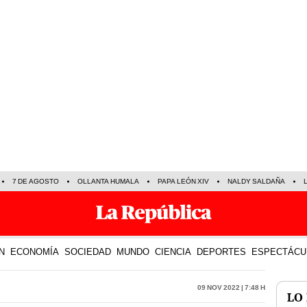
7 DE AGOSTO
OLLANTA HUMALA
PAPA LEÓN XIV
NALDY SALDAÑA
N
ECONOMÍA
SOCIEDAD
MUNDO
CIENCIA
DEPORTES
ESPECTÁCU
09 Nov 2022 | 7:48 h
LO