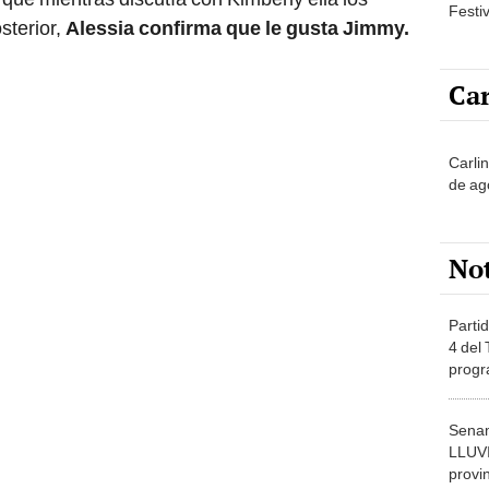
Festi
sterior,
Alessia confirma que le gusta Jimmy.
Car
Carli
de ag
No
Partid
4 del
progr
dónde
Senam
LLUV
provi