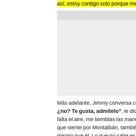
así, estoy contigo solo porque m
Más adelante, Jimmy conversa co
¿no? Te gusta, admítelo”
, le d
falta el aire, me tiemblas las man
que siente por Montalbán, tambié
mismo que él. Lo que no sabe es 