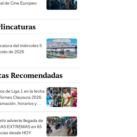
val de Cine Europeo
lincaturas
ncatura del miércoles 5
osto de 2026
tas Recomendadas
os de Liga 1 en la fecha
 Torneo Clausura 2026:
amación, horarios y
 ver
hi advierte llegada de
IAS EXTREMAS en 65
ncias desde HOY