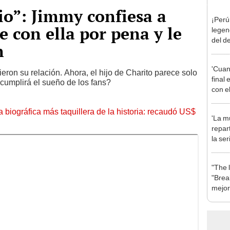
tio”: Jimmy confiesa a
¡Perú
e con ella por pena y le
legen
del d
n
país 
'Insid
'Cuan
nosot
eron su relación. Ahora, el hijo de Charito parece solo
final
cumplirá el sueño de los fans?
con el
la biográfica más taquillera de la historia: recaudó US$
'La mu
repar
la se
prota
Domí
"The 
"Brea
mejor