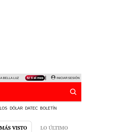
LA BELLA LUZ
MAGALY MEDINA
INICIAR SESIÓN
SINUANO RESULTADOS HOY
JANET TELLO
LOS
DÓLAR
DATEC
BOLETÍN
 MÁS VISTO
LO ÚLTIMO