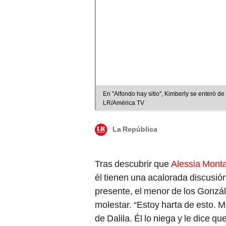
En "Alfondo hay sitio", Kimberly se enteró d
LR/América TV
La República
Tras descubrir que
Alessia Mont
él tienen una acalorada discusió
presente, el menor de los Gonzál
molestar. “Estoy harta de esto. Me
de Dalila. Él lo niega y le dice qu