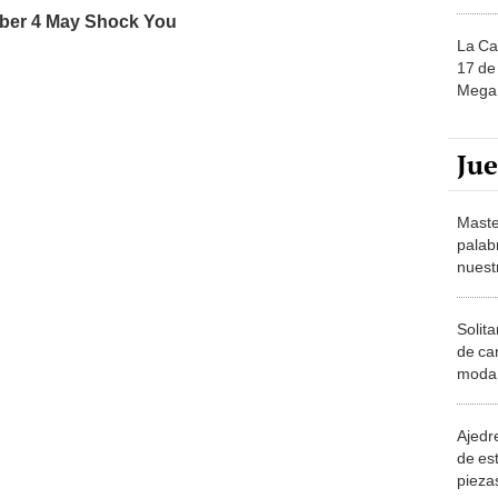
La Ca
17 de 
Mega 
Ju
Maste
palab
nuest
Solita
de ca
moda.
demue
Ajedre
de es
piezas