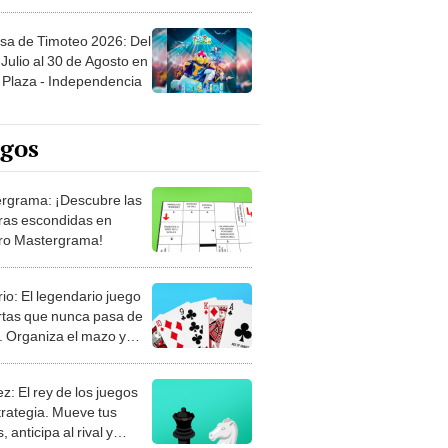
sa de Timoteo 2026: Del
Julio al 30 de Agosto en
Plaza - Independencia
egos
rgrama: ¡Descubre las
ras escondidas en
ro Mastergrama!
rio: El legendario juego
rtas que nunca pasa de
 Organiza el mazo y
stra tu habilidad.
z: El rey de los juegos
trategia. Mueve tus
, anticipa al rival y