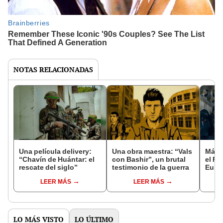
NOTAS RELACIONADAS
Una película delivery:
Una obra maestra: “Vals
Más d
“Chavín de Huántar: el
con Bashir”, un brutal
el Fe
rescate del siglo”
testimonio de la guerra
Euro
LEER MÁS
LEER MÁS
LO MÁS VISTO
LO ÚLTIMO