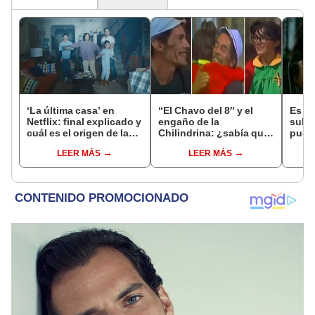
‘La última casa’ en
“El Chavo del 8″ y el
Es la
Netflix: final explicado y
engaño de la
subi
cuál es el origen de las
Chilindrina: ¿sabía que
puede
criaturas de la lluvia
don Ramón volvería a la
Vide
LEER MÁS
LEER MÁS
serie?
Orte