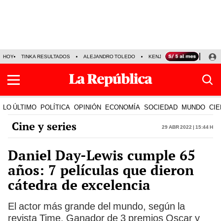
HOY
TINKA RESULTADOS
ALEJANDRO TOLEDO
KENJI FUJIMORI
PRECIO
LO ÚLTIMO
POLÍTICA
OPINIÓN
ECONOMÍA
SOCIEDAD
MUNDO
CIE
Cine y series
29 Abr 2022 | 15:44 h
Daniel Day-Lewis cumple 65
años: 7 películas que dieron
cátedra de excelencia
El actor más grande del mundo, según la
revista Time. Ganador de 3 premios Oscar y