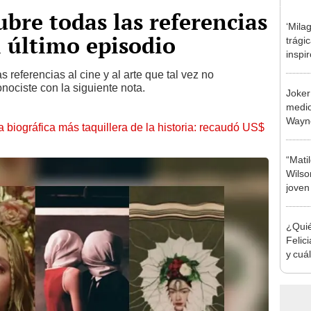
ubre todas las referencias
‘Mila
l último episodio
trágic
inspir
más tr
s referencias al cine y al arte que tal vez no
nociste con la siguiente nota.
Joker
medio
Wayn
la biográfica más taquillera de la historia: recaudó US$
“Mati
Wilson
joven
olvid
¿Quié
Felici
y cuá
Migue