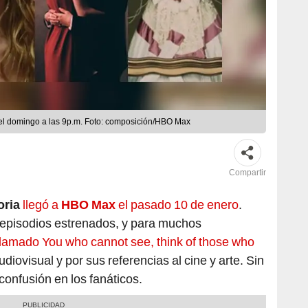
 el domingo a las 9p.m. Foto: composición/HBO Max
Compartir
ria
llegó a
HBO Max
el pasado 10 de enero
.
s episodios estrenados, y para muchos
, llamado You who cannot see, think of those who
udiovisual y por sus referencias al cine y arte. Sin
nfusión en los fanáticos.