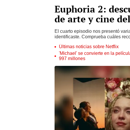
Euphoria 2: desc
de arte y cine de
El cuarto episodio nos presentó varia
identificaste. Comprueba cuáles reco
Últimas noticias sobre Netflix
'Michael' se convierte en la pelícu
997 millones