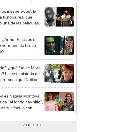
gros inesperados’: la
a historia real que
1
ó una de las películas
istes del cine
: ¿Arthur Fleck es el
 hermano de Bruce
2
e?
lda”: ¿qué fue de Mara
? La triste historia de la
3
 promesa que Netflix
ó
n es Natalia Montoya,
a de “Al fondo hay sitio”,
4
l es su vínculo con
l Iza?