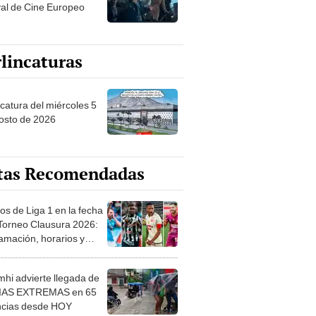
val de Cine Europeo
lincaturas
ncatura del miércoles 5
osto de 2026
tas Recomendadas
os de Liga 1 en la fecha
 Torneo Clausura 2026:
amación, horarios y
 ver
hi advierte llegada de
IAS EXTREMAS en 65
ncias desde HOY