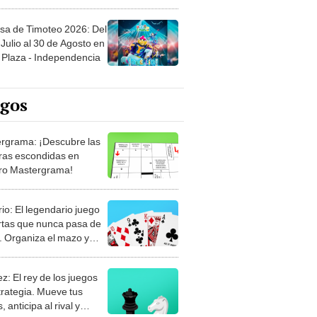
sa de Timoteo 2026: Del
Julio al 30 de Agosto en
Plaza - Independencia
egos
rgrama: ¡Descubre las
ras escondidas en
ro Mastergrama!
rio: El legendario juego
rtas que nunca pasa de
 Organiza el mazo y
stra tu habilidad.
z: El rey de los juegos
trategia. Mueve tus
, anticipa al rival y