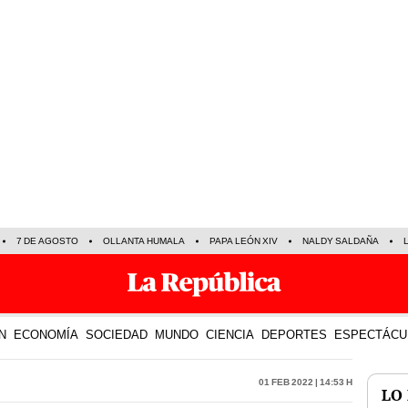
7 DE AGOSTO
OLLANTA HUMALA
PAPA LEÓN XIV
NALDY SALDAÑA
N
ECONOMÍA
SOCIEDAD
MUNDO
CIENCIA
DEPORTES
ESPECTÁCU
01 Feb 2022 | 14:53 h
LO