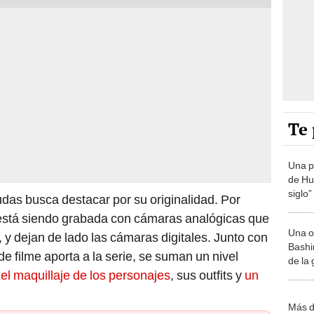
Te 
Una p
de Huá
siglo”
udas busca destacar por su originalidad. Por
está siendo grabada con cámaras analógicas que
Una o
 y dejan de lado las cámaras digitales. Junto con
Bashir
 de filme aporta a la serie, se suman un nivel
de la
r
el maquillaje de los personajes
, sus outfits y
un
Más d