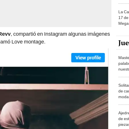
La Ca
17 de 
Mega 
Revv
, compartió en Instagram algunas imágenes
Ju
 llamó Love montage.
Maste
palab
nuest
Solita
de ca
moda.
demue
Ajedre
de es
piezas