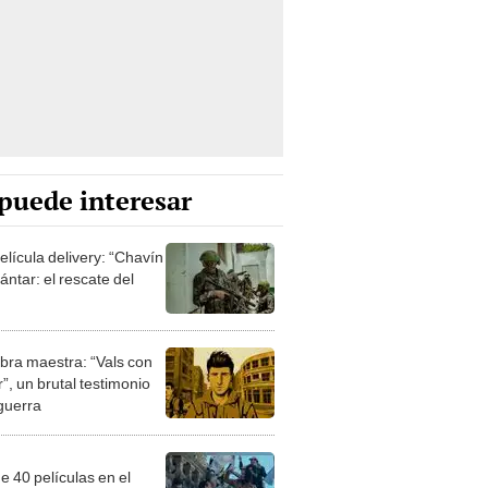
puede interesar
elícula delivery: “Chavín
ntar: el rescate del
bra maestra: “Vals con
”, un brutal testimonio
 guerra
e 40 películas en el