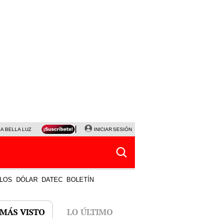
LA BELLA LUZ
MAGALY MEDINA
INICIAR SESIÓN
SINUANO RESULTADOS HOY
JANET TELLO
LOS
DÓLAR
DATEC
BOLETÍN
 MÁS VISTO
LO ÚLTIMO