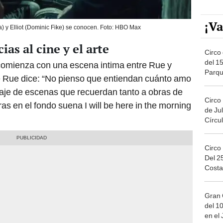
¡Va
y Elliot (Dominic Fike) se conocen. Foto: HBO Max
ias al cine y el arte
Circo 
del 15
 comienza con una escena intima entre Rue y
Parqu
de Rue dice: “No pienso que entiendan cuánto amo
Migue
ntaje de escenas que recuerdan tanto a obras de
Circo
tras en el fondo suena I will be here in the morning
de Jul
Círcul
Circo
Del 2
Costa
Gran 
del 10
en el