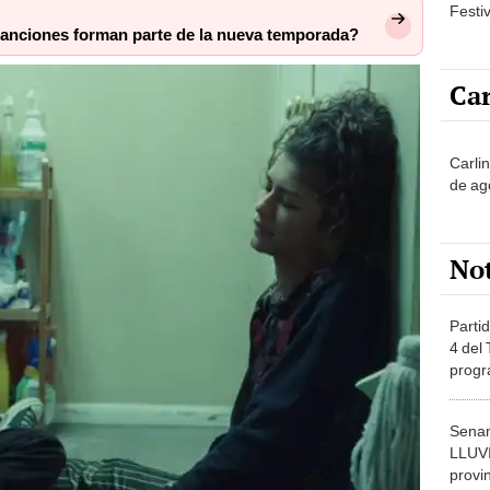
Festi
canciones forman parte de la nueva temporada?
Car
Carli
de ag
No
Partid
4 del
progr
dónde
Senam
LLUV
provi