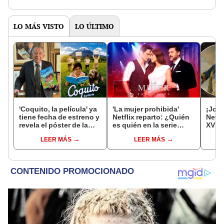
LO MÁS VISTO
LO ÚLTIMO
'Coquito, la película' ya
'La mujer prohibida'
¡John
tiene fecha de estreno y
Netflix reparto: ¿Quién
Netfl
revela el póster de la
es quién en la serie
XV en
historia sobre el creador
colombiana
histó
LEER MÁS
LEER MÁS
del famoso libro de
protagonizada por
lectoescritura
Valerie Domínguez?