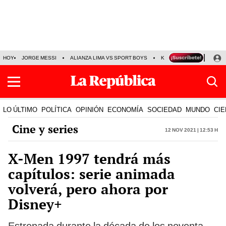
HOY
JORGE MESSI
ALIANZA LIMA VS SPORT BOYS
KENJI FUJIMORI
SIN
LO ÚLTIMO
POLÍTICA
OPINIÓN
ECONOMÍA
SOCIEDAD
MUNDO
CIE
Cine y series
12 Nov 2021 | 12:53 h
X-Men 1997 tendrá más
capítulos: serie animada
volverá, pero ahora por
Disney+