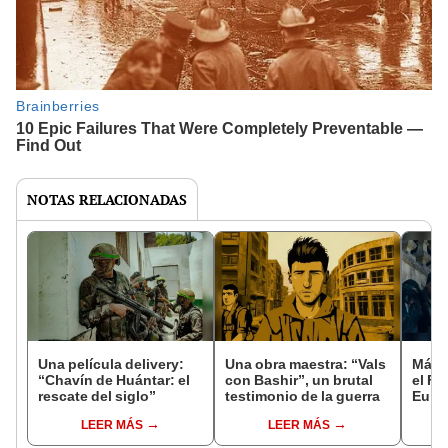
NOTAS RELACIONADAS
Una película delivery:
Una obra maestra: “Vals
Más d
“Chavín de Huántar: el
con Bashir”, un brutal
el Fe
rescate del siglo”
testimonio de la guerra
Euro
LEER MÁS
LEER MÁS