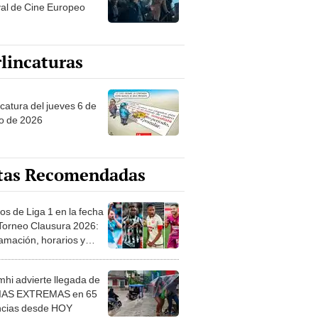
val de Cine Europeo
lincaturas
ncatura del jueves 6 de
o de 2026
tas Recomendadas
os de Liga 1 en la fecha
 Torneo Clausura 2026:
amación, horarios y
 ver
hi advierte llegada de
IAS EXTREMAS en 65
ncias desde HOY