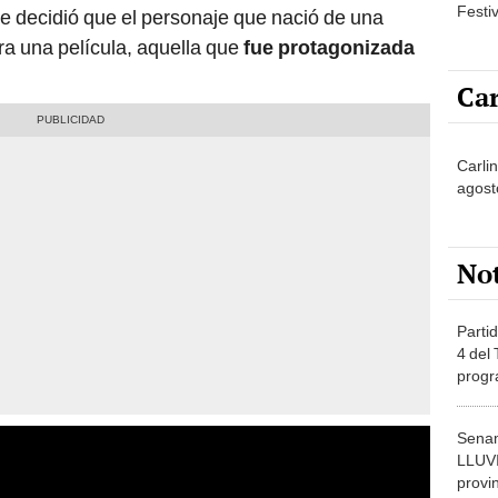
Festi
se decidió que el personaje que nació de una
era una película, aquella que
fue protagonizada
Car
Carli
agost
No
Partid
4 del
progr
dónde
Senam
LLUV
provi