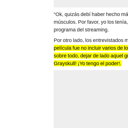
“Ok, quizás debí haber hecho má
músculos. Por favor, yo los tenía
programa del streaming.
Por otro lado, los entrevistado
película fue no incluir varios de
sobre todo, dejar de lado aquel gr
Grayskull! ¡Yo tengo el poder!.