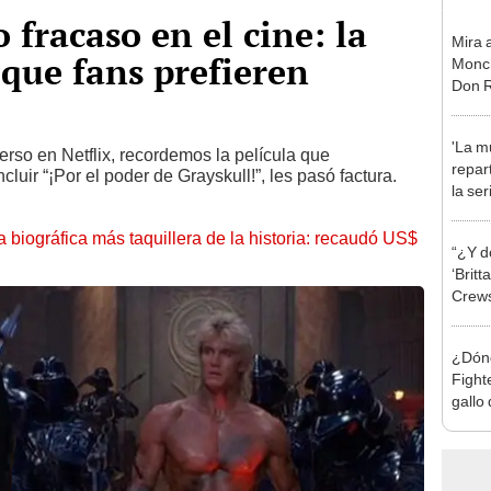
 fracaso en el cine: la
Mira 
que fans prefieren
Monch
Don 
'La mu
rso en Netflix, recordemos la película que
repar
luir “¡Por el poder de Grayskull!”, les pasó factura.
la se
prota
Domí
la biográfica más taquillera de la historia: recaudó US$
“¿Y d
‘Britt
Crews 
hacer
¿Dónd
Fight
gallo
demon