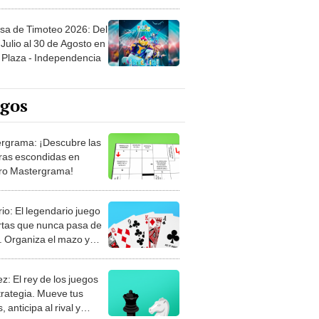
sa de Timoteo 2026: Del
Julio al 30 de Agosto en
Plaza - Independencia
egos
rgrama: ¡Descubre las
ras escondidas en
ro Mastergrama!
rio: El legendario juego
rtas que nunca pasa de
 Organiza el mazo y
stra tu habilidad.
z: El rey de los juegos
trategia. Mueve tus
, anticipa al rival y