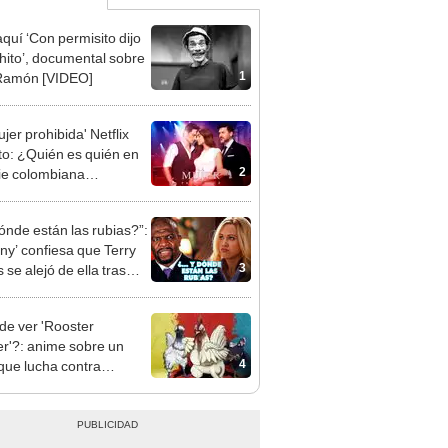
aquí ‘Con permisito dijo
ito’, documental sobre
1
Ramón [VIDEO]
jer prohibida' Netflix
to: ¿Quién es quién en
2
rie colombiana
gonizada por Valerie
nguez?
ónde están las rubias?”:
any’ confiesa que Terry
3
se alejó de ella tras
 cine 18+
e ver 'Rooster
er'?: anime sobre un
4
 que lucha contra
ios es un éxito en Perú