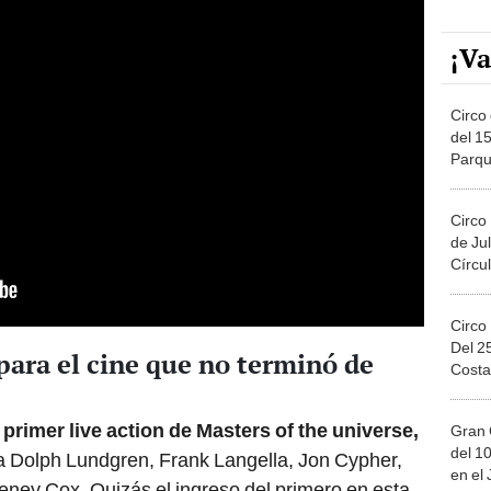
¡Va
Circo 
del 15
Parqu
Migue
Circo
de Jul
Círcul
Circo
Del 2
ara el cine que no terminó de
Costa
l primer live action de Masters of the universe,
Gran 
del 10
 a Dolph Lundgren, Frank Langella, Jon Cypher,
en el
teney Cox. Quizás el ingreso del primero en esta