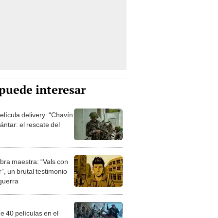
puede interesar
elícula delivery: “Chavín
ntar: el rescate del
bra maestra: “Vals con
”, un brutal testimonio
 guerra
e 40 películas en el