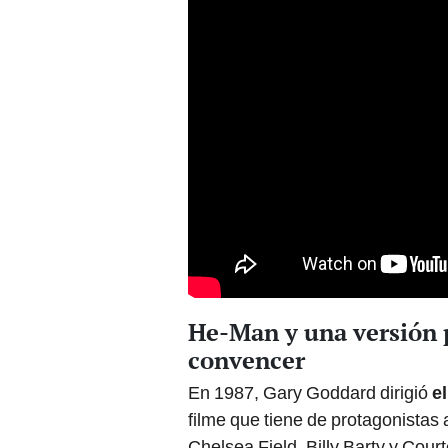
He-Man y una versión p
convencer
En 1987, Gary Goddard dirigió
e
filme que tiene de protagonistas
Chelsea Field, Billy Barty y Cour