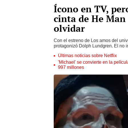
Ícono en TV, pero
cinta de He Man 
olvidar
Con el estreno de Los amos del unive
protagonizó Dolph Lundgren. El no inc
Últimas noticias sobre Netflix
'Michael' se convierte en la pelícu
997 millones