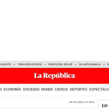
E AGOSTO
TINKA RESULTADOS
PRECIO DEL DÓLAR
OLLANTA HUMALA
P
N
ECONOMÍA
SOCIEDAD
MUNDO
CIENCIA
DEPORTES
ESPECTÁCU
24 Jul 2021 | 17:33 h
LO