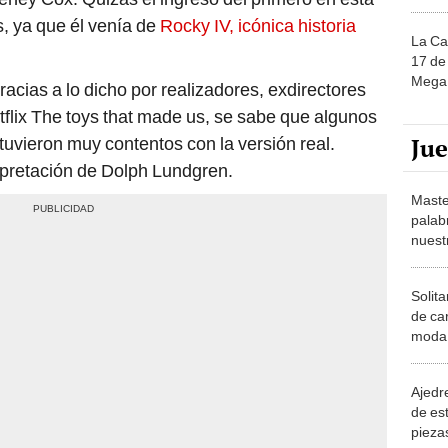
s, ya que él venía de
Rocky IV, icónica historia
La Ca
17 de 
Mega 
racias a lo dicho por realizadores, exdirectores
etflix The toys that made us, se sabe que algunos
Ju
tuvieron muy contentos con la versión real.
erpretación de Dolph Lundgren.
Maste
palab
nuest
Solita
de ca
moda.
demue
Ajedre
de es
piezas