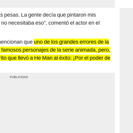
consi
s pesas. La gente decía que pintaron mis
, no necesitaba eso”, comentó el actor en el
s mencionan que
uno de los grandes errores de la
 lo famosos personajes de la serie animada, pero,
ito que llevó a He Man al éxito: ¡Por el poder de