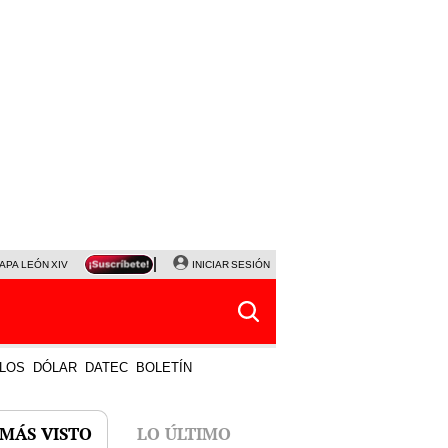
APA LEÓN XIV
NALDY SALDAÑA
INICIAR SESIÓN
LA BELLA LUZ
MAGALY MEDINA
HORÓS
LOS
DÓLAR
DATEC
BOLETÍN
 MÁS VISTO
LO ÚLTIMO