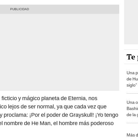
Te 
Una p
de Huá
siglo”
l ficticio y mágico planeta de Eternia, nos
Una o
ico lejos de ser normal, ya que cada vez que
Bashir
 y proclama: ¡Por el poder de Grayskull! ¡Yo tengo
de la
a el nombre de He Man, el hombre más poderoso
Más d