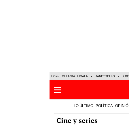
HOY
OLLANTA HUMALA
JANET TELLO
7 D
LO ÚLTIMO
POLÍTICA
OPINIÓ
Cine y series