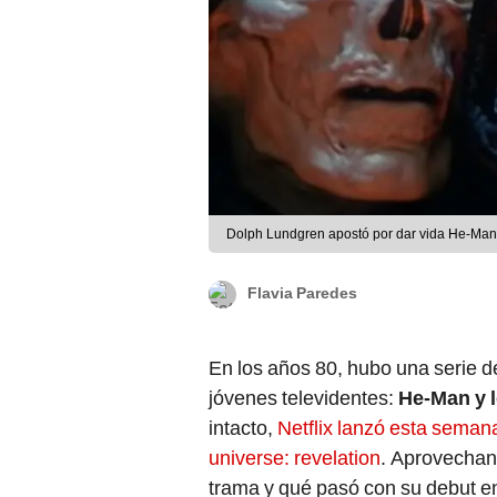
Dolph Lundgren apostó por dar vida He-Man
Flavia Paredes
En los años 80, hubo una serie d
jóvenes televidentes:
He-Man y 
intacto,
Netflix lanzó esta semana
universe: revelation
. Aprovechan
trama y qué pasó con su debut en