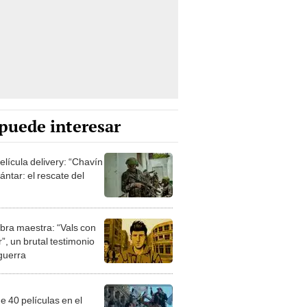
puede interesar
elícula delivery: “Chavín
ntar: el rescate del
bra maestra: “Vals con
”, un brutal testimonio
 guerra
e 40 películas en el