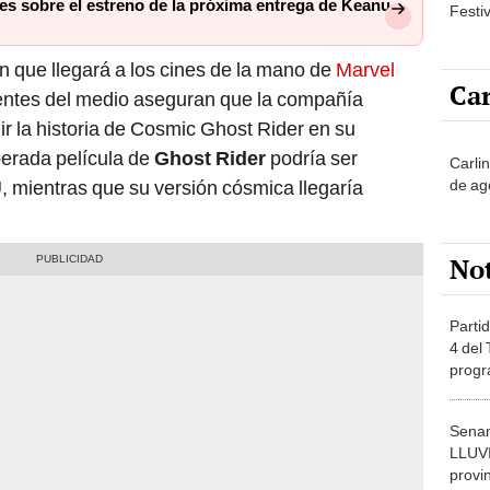
les sobre el estreno de la próxima entrega de Keanu
Festi
 que llegará a los cines de la mano de
Marvel
Car
uentes del medio aseguran que la compañía
ir la historia de Cosmic Ghost Rider en su
perada película de
Ghost Rider
podría ser
Carli
de ag
U, mientras que su versión cósmica llegaría
No
Partid
4 del
progr
dónde
Senam
LLUV
provi