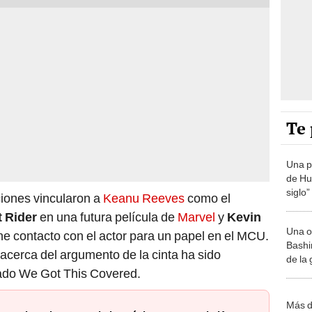
Te 
Una p
de Huá
siglo”
iones vincularon a
Keanu Reeves
como el
 Rider
en una futura película de
Marvel
y
Kevin
Una o
e contacto con el actor para un papel en el MCU.
Bashir
acerca del argumento de la cinta ha sido
de la
zado We Got This Covered.
Más d