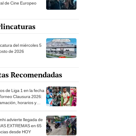
val de Cine Europeo
lincaturas
ncatura del miércoles 5
osto de 2026
tas Recomendadas
os de Liga 1 en la fecha
 Torneo Clausura 2026:
amación, horarios y
 ver
hi advierte llegada de
IAS EXTREMAS en 65
ncias desde HOY