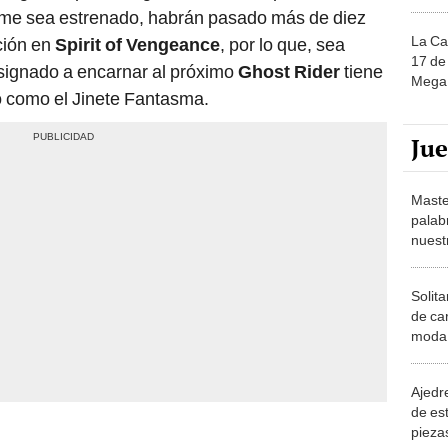
ilme sea estrenado, habrán pasado más de diez
La Ca
ción en
Spirit of Vengeance
, por lo que, sea
17 de 
esignado a encarnar al próximo
Ghost Rider
tiene
Mega 
o como el Jinete Fantasma.
Ju
Maste
palab
nuest
Solita
de ca
moda.
demue
Ajedre
de es
piezas