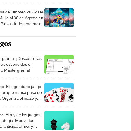
sa de Timoteo 2026: Del
Julio al 30 de Agosto en
Plaza - Independencia
egos
rgrama: ¡Descubre las
ras escondidas en
ro Mastergrama!
rio: El legendario juego
rtas que nunca pasa de
 Organiza el mazo y
stra tu habilidad.
z: El rey de los juegos
trategia. Mueve tus
, anticipa al rival y