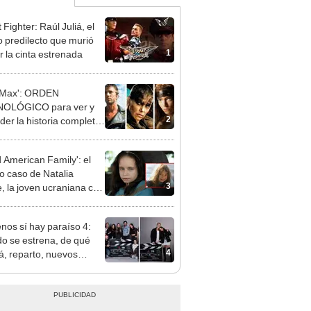
 Fighter: Raúl Juliá, el
no predilecto que murió
1
r la cinta estrenada
 Max': ORDEN
OLÓGICO para ver y
2
der la historia completa,
 'Furiosa' hasta Max
atansky
 American Family': el
co caso de Natalia
3
, la joven ucraniana con
smo que fue acusada
ducir su edad para ser
enos sí hay paraíso 4:
tada
o se estrena, de qué
4
rá, reparto, nuevos
najes y todo sobre la
 temporada de la serie
elemundo