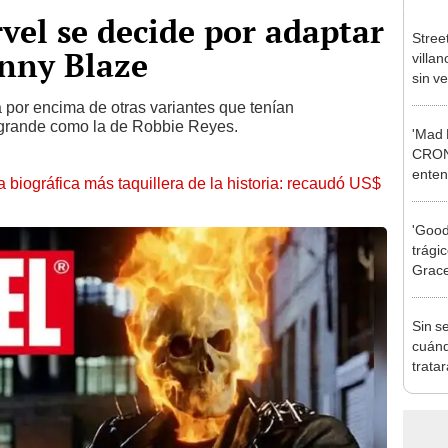
vel se decide por adaptar
Street
onny Blaze
villa
sin ve
a por encima de otras variantes que tenían
a grande como la de Robbie Reyes.
'Mad
CRON
enten
la biográfica más taquillera de la historia: recaudó US$
desde
Rock
'Good
trági
Grace
enani
de re
Sin s
adop
cuánd
trata
perso
nueva
en T