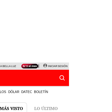
LA BELLA LUZ
MAGALY MEDINA
INICIAR SESIÓN
SINUANO RESULTADOS HOY
JANET TELLO
LOS
DÓLAR
DATEC
BOLETÍN
 MÁS VISTO
LO ÚLTIMO