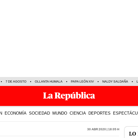
7 DE AGOSTO
OLLANTA HUMALA
PAPA LEÓN XIV
NALDY SALDAÑA
N
ECONOMÍA
SOCIEDAD
MUNDO
CIENCIA
DEPORTES
ESPECTÁCU
30 Abr 2020 | 18:05 h
LO