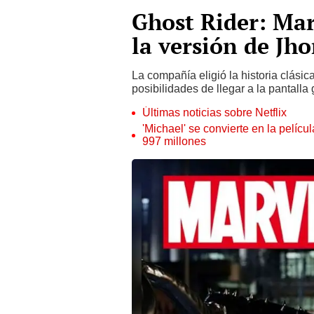
Ghost Rider: Mar
la versión de Jh
La compañía eligió la historia clásic
posibilidades de llegar a la pantall
Últimas noticias sobre Netflix
'Michael' se convierte en la pelícu
997 millones