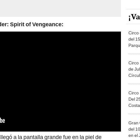
¡Va
der: Spirit of Vengeance:
Circo 
del 15
Parqu
Migue
Circo
de Jul
Círcul
Circo
Del 2
Costa
Gran 
del 10
en el
e
llegó a la pantalla grande fue en la piel de