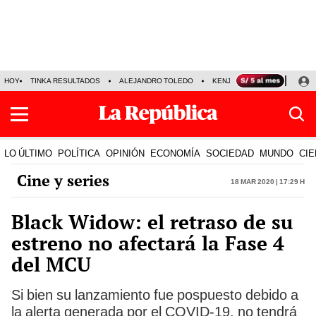
HOY
TINKA RESULTADOS
ALEJANDRO TOLEDO
KENJI FUJIMORI
PRECIO
LO ÚLTIMO
POLÍTICA
OPINIÓN
ECONOMÍA
SOCIEDAD
MUNDO
CIE
Cine y series
18 Mar 2020 | 17:29 h
Black Widow: el retraso de su
estreno no afectará la Fase 4
del MCU
Si bien su lanzamiento fue pospuesto debido a
la alerta generada por el COVID-19, no tendrá