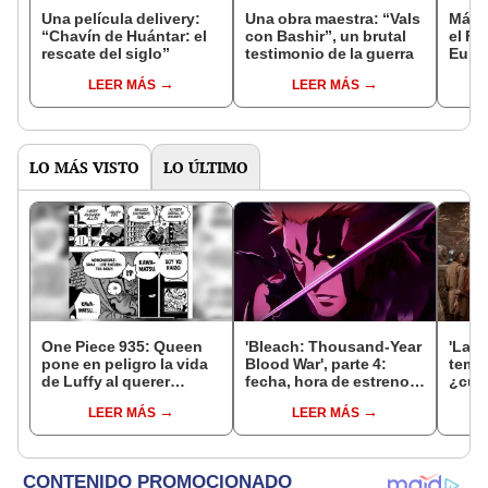
Una película delivery:
Una obra maestra: “Vals
Más d
“Chavín de Huántar: el
con Bashir”, un brutal
el Fe
rescate del siglo”
testimonio de la guerra
Euro
LEER MÁS
LEER MÁS
LO MÁS VISTO
LO ÚLTIMO
One Piece 935: Queen
'Bleach: Thousand-Year
'La c
pone en peligro la vida
Blood War', parte 4:
tempo
de Luffy al querer
fecha, hora de estreno,
¿cuán
ejecutarlo
canal y todo sobre el
estre
LEER MÁS
LEER MÁS
final del anime
'Hous