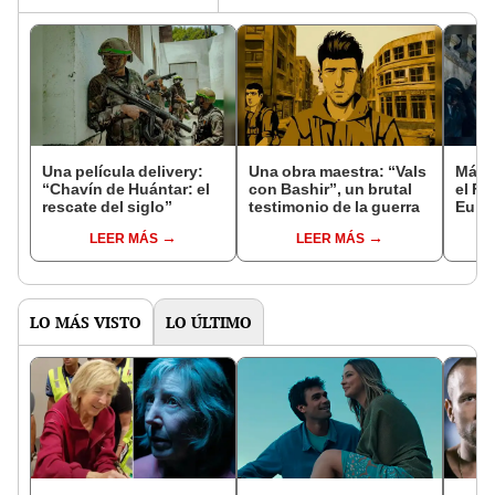
Una película delivery:
Una obra maestra: “Vals
Más d
“Chavín de Huántar: el
con Bashir”, un brutal
el Fe
rescate del siglo”
testimonio de la guerra
Euro
LEER MÁS
LEER MÁS
LO MÁS VISTO
LO ÚLTIMO