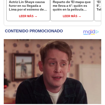
Actriz Lin Shaye causa
Reparto de 'El mapa que
‘El s
furor en su llegada a
me lleva a ti': quién es
9’, c
Lima por el estreno de
quién en la película
Tele
'La noche del demonio
romántica de Amazon
canal
LEER MÁS
LEER MÁS
6'
Prime
ONLI