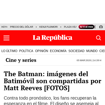
HOY
PRECIO DEL DÓLAR
KENJI FUJIMORI
PLAZA VEA
FERIADOS
KE
LO ÚLTIMO
POLÍTICA
OPINIÓN
ECONOMÍA
SOCIEDAD
MUNDO
CIE
Cine y series
05 Mar 2020 | 14:39 h
The Batman: imágenes del
Batimóvil son compartidas por
Matt Reeves [FOTOS]
Contra todo pronóstico, los fans recuperan la
esperanza en el filme. El diseño se asemeja al