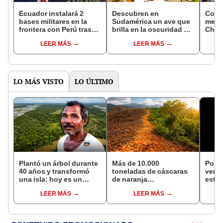
Ecuador instalará 2
Descubren en
Cone
bases militares en la
Sudamérica un ave que
mega
frontera con Perú tras
brilla en la oscuridad y
Chan
descubrir tentáculos de
podría cambiar la forma
inaug
LEER MÁS
LEER MÁS
cartel mexicano de
en que estas especies
expor
narcotráfico
cortejan
Chin
LO MÁS VISTO
LO ÚLTIMO
Plantó un árbol durante
Más de 10.000
Por p
40 años y transformó
toneladas de cáscaras
ver a
una isla: hoy es un
de naranja
estuv
bosque casi 6 veces
transformaron un
imág
LEER MÁS
LEER MÁS
más grande que el
ecosistema de Costa
ponen
Parque de las Leyendas
Rica: 16 años después,
cient
el terreno impactó a los
científicos