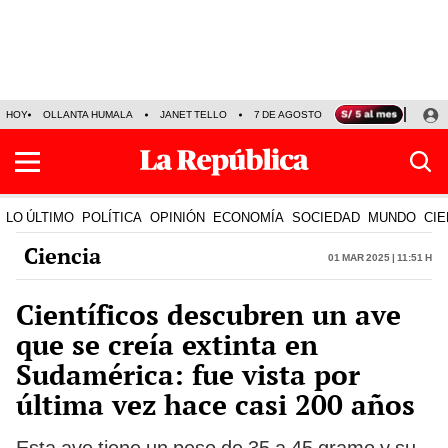
HOY
OLLANTA HUMALA
JANET TELLO
7 DE AGOSTO
TINKA RESULTADOS
LO ÚLTIMO
POLÍTICA
OPINIÓN
ECONOMÍA
SOCIEDAD
MUNDO
CIE
Ciencia
01 Mar 2025 | 11:51 h
Científicos descubren un ave
que se creía extinta en
Sudamérica: fue vista por
última vez hace casi 200 años