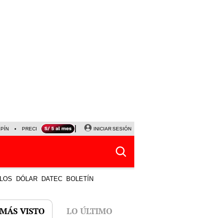
LPÍN
PRECIO DEL DÓLAR
CORTE DE LUZ
INICIAR SESIÓN
VIERNES 7 DE AGOSTO
ALBER
LOS
DÓLAR
DATEC
BOLETÍN
 MÁS VISTO
LO ÚLTIMO