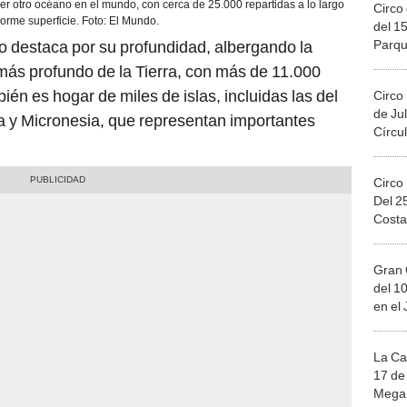
ier otro océano en el mundo, con cerca de 25.000 repartidas a lo largo
Circo 
orme superficie. Foto: El Mundo.
del 15
Parqu
o destaca por su profundidad, albergando la
Migue
 más profundo de la Tierra, con más de 11.000
ién es hogar de miles de islas, incluidas las del
Circo
de Jul
a y Micronesia, que representan importantes
Círcul
Circo
Del 2
Costa
Gran 
del 10
en el
La Ca
17 de 
Mega 