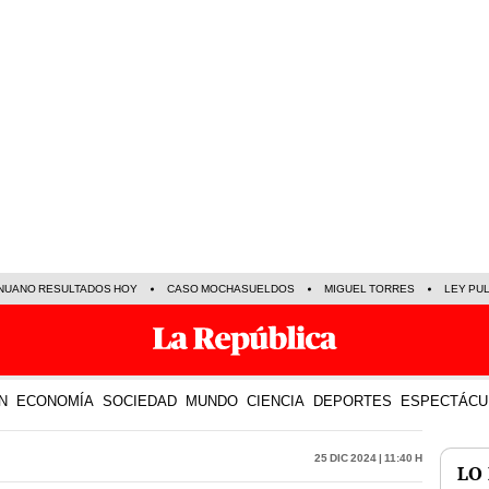
NUANO RESULTADOS HOY
CASO MOCHASUELDOS
MIGUEL TORRES
LEY PU
N
ECONOMÍA
SOCIEDAD
MUNDO
CIENCIA
DEPORTES
ESPECTÁCU
25 Dic 2024 | 11:40 h
LO