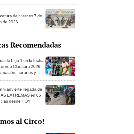
catura del viernes 7 de
o de 2026
tas Recomendadas
os de Liga 1 en la fecha
 Torneo Clausura 2026:
amación, horarios y
 ver
hi advierte llegada de
IAS EXTREMAS en 65
ncias desde HOY
mos al Circo!