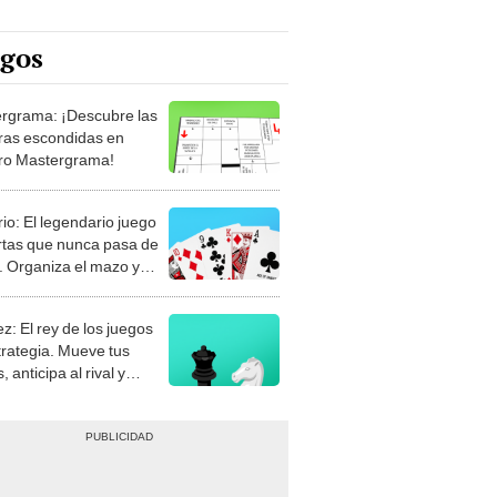
egos
rgrama: ¡Descubre las
ras escondidas en
ro Mastergrama!
rio: El legendario juego
rtas que nunca pasa de
 Organiza el mazo y
stra tu habilidad.
z: El rey de los juegos
trategia. Mueve tus
, anticipa al rival y
gue el jaque mate.