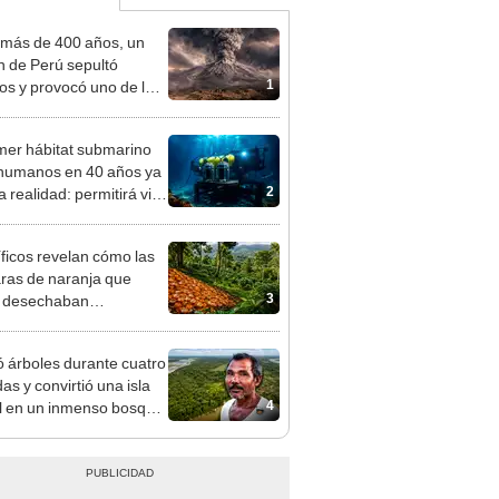
más de 400 años, un
n de Perú sepultó
1
os y provocó uno de los
os más fríos de la
ria: sigue bajo monitoreo
imer hábitat submarino
humanos en 40 años ya
2
 realidad: permitirá vivir
bajar a 17 metros de
ndidad
íficos revelan cómo las
ras de naranja que
3
s desechaban
formaron un ecosistema
sta Rica 16 años
ó árboles durante cuatro
ués
as y convirtió una isla
4
il en un inmenso bosque:
upera casi seis veces al
e de las Leyendas.