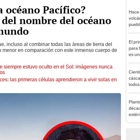
a océano Pacífico?
Hace 
 del nombre del océano
volcá
puebl
 mundo
veran
histo
El pr
e, incluso al combinar todas las áreas de tierra del
para 
ndo menor en comparación con este inmenso cuerpo de
es una
y tra
ue siempre estuvo oculto en el Sol: imágenes nunca
profu
Cient
cos
cásca
eces: las primeras células aprendieron a vivir solas en
todo
trans
de Co
Plant
desp
décad
estér
hoy s
Parqu