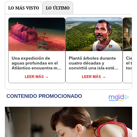
LO MÁS VISTO
LO ÚLTIMO
Una expedición de
Plantó árboles durante
Cient
aguas profundas en el
cuatro décadas y
el ti
Atlántico encuentra más
convirtió una isla estéril
todo 
de 200.000 barriles de
en un inmenso bosque:
ilusi
LEER MÁS
LEER MÁS
residuos radiactivos
hoy supera casi seis
cuán
con fugas
veces al Parque de las
Leyendas.