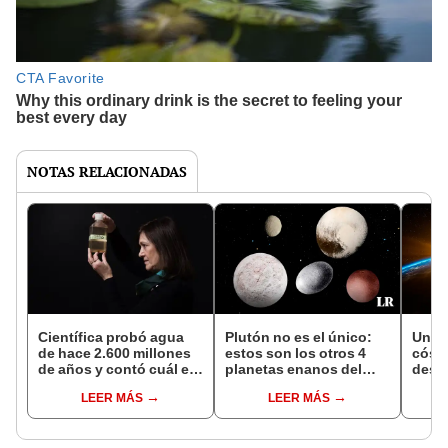
NOTAS RELACIONADAS
Científica probó agua
Plutón no es el único:
Un po
de hace 2.600 millones
estos son los otros 4
cósm
de años y contó cuál es
planetas enanos del
desc
su sabor
sistema solar
en la 
LEER MÁS
LEER MÁS
los 