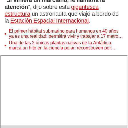
“
Si viniera un marciano, le llamaría la
atención
”, dijo sobre esta
gigantesca
estructura
un astronauta que viajó a bordo de
la
Estación Espacial Internacional
.
El primer hábitat submarino para humanos en 40 años
ya es una realidad: permitirá vivir y trabajar a 17 metros
de profundidad
Una de las 2 únicas plantas nativas de la Antártica
marca un hito en la ciencia polar: reconstruyen por
primera vez todo su ADN