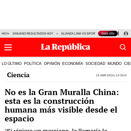
HOY
SINUANO RESULTADOS HOY
ALIANZA LIMA VS SPORT BOYS
JORGE MES
LO ÚLTIMO
POLÍTICA
OPINIÓN
ECONOMÍA
SOCIEDAD
MUNDO
CIE
Ciencia
15 Abr 2024 | 13:35 h
No es la Gran Muralla China:
esta es la construcción
humana más visible desde el
espacio