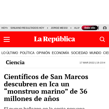
HOY
SINUANO RESULTADOS HOY
JORGE MESSI
ALIANZA LIMA VS SPORT BO
LO ÚLTIMO
POLÍTICA
OPINIÓN
ECONOMÍA
SOCIEDAD
MUNDO
CIE
Ciencia
17 Mar 2022 | 19:15 h
Científicos de San Marcos
descubren en Ica un
“monstruo marino” de 36
millones de años