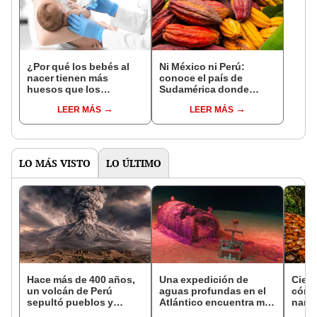
¿Por qué los bebés al
Ni México ni Perú:
nacer tienen más
conoce el país de
huesos que los
Sudamérica donde
adultos?
nació el cacao, según
LEER MÁS
LEER MÁS
estudio
LO MÁS VISTO
LO ÚLTIMO
Hace más de 400 años,
Una expedición de
Cient
un volcán de Perú
aguas profundas en el
cómo
sepultó pueblos y
Atlántico encuentra más
nara
provocó uno de los
de 200.000 barriles de
dese