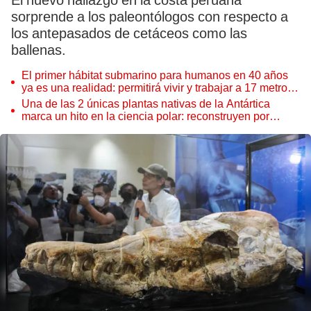
El nuevo hallazgo en la costa peruana
sorprende a los paleontólogos con respecto a
los antepasados de cetáceos como las
ballenas.
El primer hábitat submarino para humanos en 40 años
ya es una realidad: permitirá vivir y trabajar a 17 metros
de profundidad
Una de las 2 únicas plantas nativas de la Antártica
marca un hito en la ciencia polar: reconstruyen por
primera vez todo su ADN