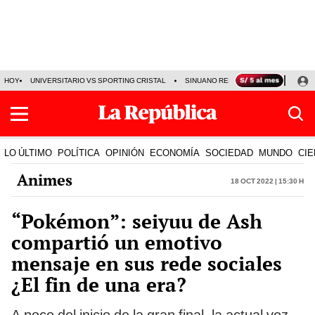
HOY
UNIVERSITARIO VS SPORTING CRISTAL
SINUANO RESULTADOS HOY
CA
LO ÚLTIMO
POLÍTICA
OPINIÓN
ECONOMÍA
SOCIEDAD
MUNDO
CIE
Animes
18 Oct 2022 | 15:30 h
“Pokémon”: seiyuu de Ash
compartió un emotivo
mensaje en sus rede sociales
¿El fin de una era?