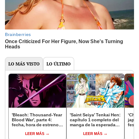
LO MÁS VISTO
LO ÚLTIMO
'Bleach: Thousand-Year
'Saint Seiya' Tenkai Hen:
‘Chao
Blood War', parte 4:
capítulo 1 completo del
japo
fecha, hora de estreno,
manga de la esperada
festi
canal y todo sobre el
'Saga del cielo'
inter
LEER MÁS
LEER MÁS
final del anime
los c