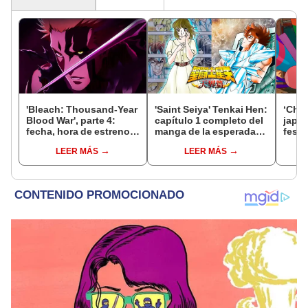
'Bleach: Thousand-Year
'Saint Seiya' Tenkai Hen:
‘Chao
Blood War', parte 4:
capítulo 1 completo del
japo
fecha, hora de estreno,
manga de la esperada
festi
canal y todo sobre el
'Saga del cielo'
inter
LEER MÁS
LEER MÁS
final del anime
los c