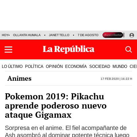
HOY
OLLANTA HUMALA
JANET TELLO
7 DE AGOSTO
TINKA RESULTADOS
LO ÚLTIMO
POLÍTICA
OPINIÓN
ECONOMÍA
SOCIEDAD
MUNDO
CIE
Animes
17 Feb 2020 | 16:22 h
Pokemon 2019: Pikachu
aprende poderoso nuevo
ataque Gigamax
Sorpresa en el anime. El fiel acompañante de
Ash asombró al dominar potente técnica luego