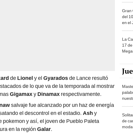
Gran 
del 10
en el
La Ca
17 de 
Mega 
Ju
zard
de
Lionel
y el
Gyarados
de Lance resultó
tacados de lo que va de la temporada al mostrar
Maste
palab
rmas
Gigamax
y
Dinamax
respectivamente.
nuest
dnaw
salvaje fue alcanzado por un haz de energía
satando el descontrol en el estadio.
Ash
y
Solita
e pokemon y así, el joven de Pueblo Paleta
de ca
moda.
ura en la región
Galar
.
demue