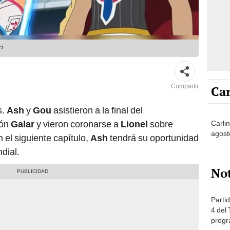
s?
Compartir
Car
s.
Ash
y
Gou
asistieron a la final del
ión
Galar
y vieron coronarse a
Lionel
sobre
Carli
agost
n el siguiente capítulo,
Ash
tendrá su oportunidad
dial.
No
Partid
4 del
progr