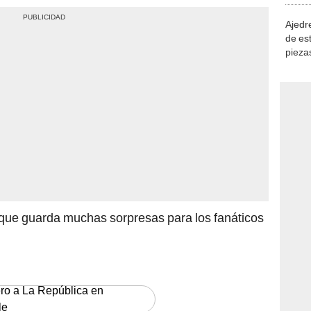
Ajedre
de es
piezas
consi
o que guarda muchas sorpresas para los fanáticos
ero a La República en
le