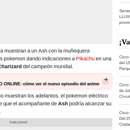
dónde
Senam
LLUV
provi
¡Va
ga muestran a un Ash con la muñequera
Circo 
los pokemon dando indicaciones a
Pikachu
en una
del 15
Charizard
del campeón mundial.
Parqu
Migue
O ONLINE: cómo ver el nuevo episodio del anime
Circo
de Jul
o muestran los adelantos, el pokemon eléctrico
Círcul
re que el acompañante de
Ash
podría alcanzar su
.
Circo
Del 2
Costa