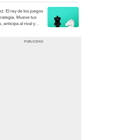
z: El rey de los juegos
trategia. Mueve tus
, anticipa al rival y
gue el jaque mate.