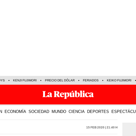
OYS
KENJI FUJIMORI
PRECIO DEL DÓLAR
FERIADOS
KEIKO FUJIMORI
N
ECONOMÍA
SOCIEDAD
MUNDO
CIENCIA
DEPORTES
ESPECTÁCU
15 Feb 2020 | 21:40 h