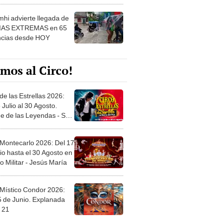
 ver
hi advierte llegada de
IAS EXTREMAS en 65
ncias desde HOY
mos al Circo!
de las Estrellas 2026:
 Julio al 30 Agosto.
e de las Leyendas - San
l
 Montecarlo 2026: Del 17
io hasta el 30 Agosto en
o Militar - Jesús María
 Místico Condor 2026:
5 de Junio. Explanada
 21