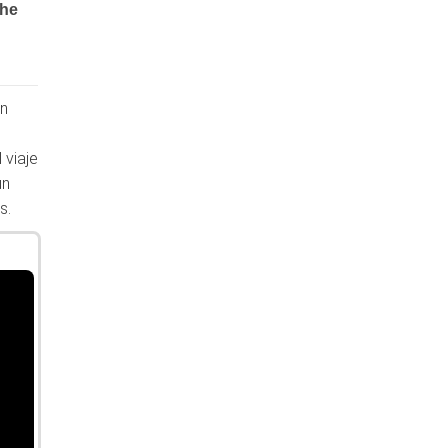
en
 viaje
ún
s.