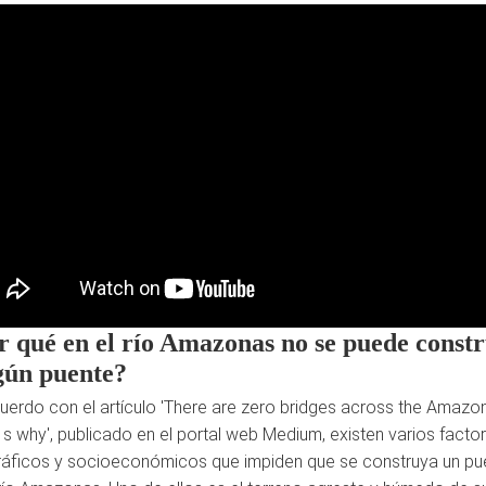
r qué en el río Amazonas no se puede constr
gún puente?
uerdo con el artículo 'There are zero bridges across the Amazon
i s why', publicado en el portal web Medium, existen varios facto
áficos y socioeconómicos que impiden que se construya un pu