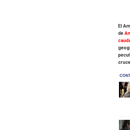
El Am
de
Am
caud
geogr
pecul
cruce