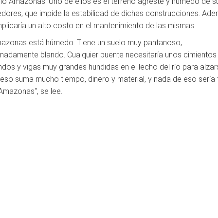
 río Amazonas. Uno de ellos es el terreno agreste y húmedo de s
edores, que impide la estabilidad de dichas construcciones. Ade
implicaría un alto costo en el mantenimiento de las mismas.
mazonas está húmedo. Tiene un suelo muy pantanoso,
madamente blando. Cualquier puente necesitaría unos cimientos
ndos y vigas muy grandes hundidas en el lecho del río para alzar
eso suma mucho tiempo, dinero y material, y nada de eso sería f
 Amazonas", se lee.