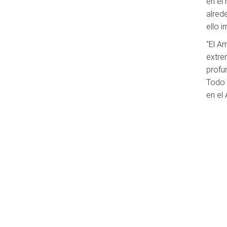
en el
alred
ello 
"El A
extre
profu
Todo 
en el