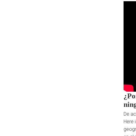
¿Po
nin
De ac
Here 
geogr