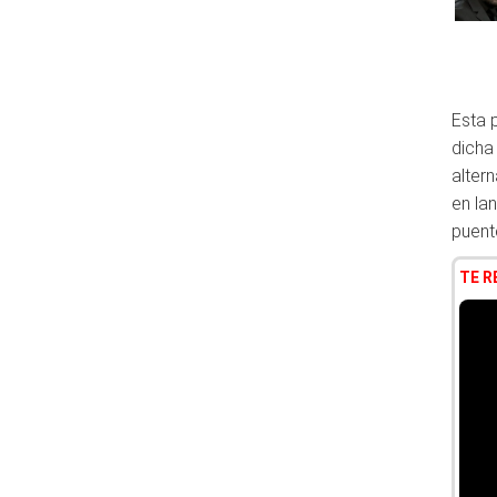
Esta 
dicha
alter
en la
puent
TE 