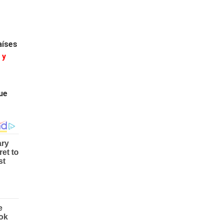
aíses
 y
ue