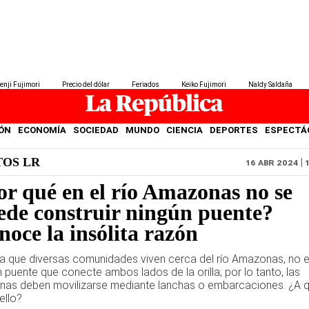
enji Fujimori
Precio del dólar
Feriados
Keiko Fujimori
Naldy Saldaña
ÓN
ECONOMÍA
SOCIEDAD
MUNDO
CIENCIA
DEPORTES
ESPECTÁ
TOS LR
16 ABR 2024 | 
or qué en el río Amazonas no se
ede construir ningún puente?
oce la insólita razón
a que diversas comunidades viven cerca del río Amazonas, no e
n puente que conecte ambos lados de la orilla; por lo tanto, las
nas deben movilizarse mediante lanchas o embarcaciones. ¿A 
ello?