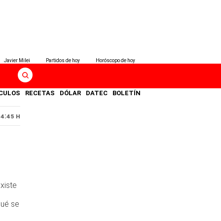
Javier Milei
Partidos de hoy
Horóscopo de hoy
CULOS
RECETAS
DÓLAR
DATEC
BOLETÍN
14:45 H
xiste
qué se