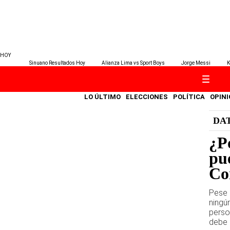
HOY
Sinuano Resultados Hoy
Alianza Lima vs Sport Boys
Jorge Messi
K
LO ÚLTIMO
ELECCIONES
POLÍTICA
OPINI
DA
¿P
pu
Con
Pese 
ningú
perso
debe 