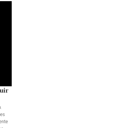
uir
.
res
ente