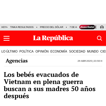
HOY
TINKA RESULTADOS
PRECIO DEL DÓLAR
7 DE AGOSTO
OLLANTA H
LO ÚLTIMO
POLÍTICA
OPINIÓN
ECONOMÍA
SOCIEDAD
MUNDO
CIE
Agencias
29 Abr 2025 | 23:50 h
Los bebés evacuados de
Vietnam en plena guerra
buscan a sus madres 50 años
después