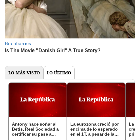
LO MÁS VISTO
LO ÚLTIMO
Antony hace soñar al
La eurozona creció por
La e
Betis, Real Sociedad a
encima de lo esperado
crece
certificar su pase a
en el 1T, a pesar de la
prime
octavos en Europa
incertidumbre