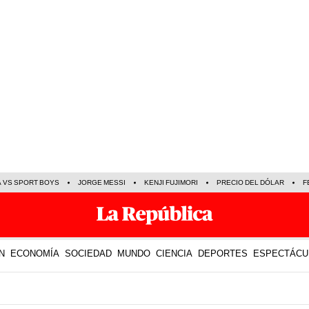
A VS SPORT BOYS
JORGE MESSI
KENJI FUJIMORI
PRECIO DEL DÓLAR
F
N
ECONOMÍA
SOCIEDAD
MUNDO
CIENCIA
DEPORTES
ESPECTÁCU