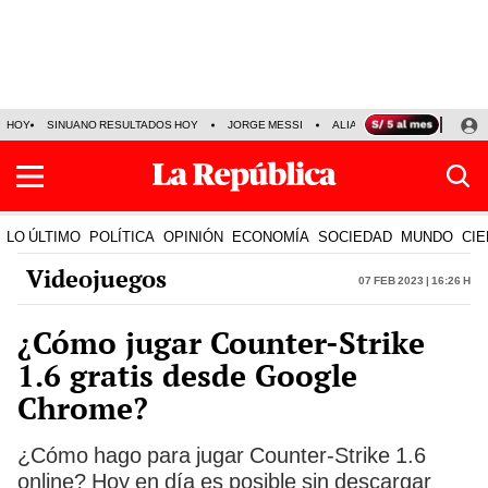
HOY
SINUANO RESULTADOS HOY
JORGE MESSI
ALIANZA LIMA VS SPORT BO
LO ÚLTIMO
POLÍTICA
OPINIÓN
ECONOMÍA
SOCIEDAD
MUNDO
CIE
Videojuegos
07 Feb 2023 | 16:26 h
¿Cómo jugar Counter-Strike
1.6 gratis desde Google
Chrome?
¿Cómo hago para jugar Counter-Strike 1.6
online? Hoy en día es posible sin descargar