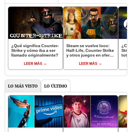
¿Qué significa Counter-
Steam se vuelve loco:
¿Cóm
Strike y cómo iba a ser
Half-Life, Counter Strike
Strik
llamado originalmente?
y otros juegos en oferta
total
insuperable
baja
LEER MÁS
LEER MÁS
apli
LO MÁS VISTO
LO ÚLTIMO