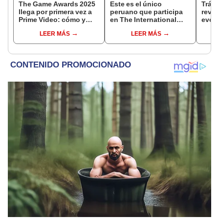
The Game Awards 2025
Este es el único
Tráil
llega por primera vez a
peruano que participa
reve
Prime Video: cómo y
en The International
evolu
cuándo ver el evento
2025 de Dota 2 con el
sigui
LEER MÁS
LEER MÁS
equipo Heroic