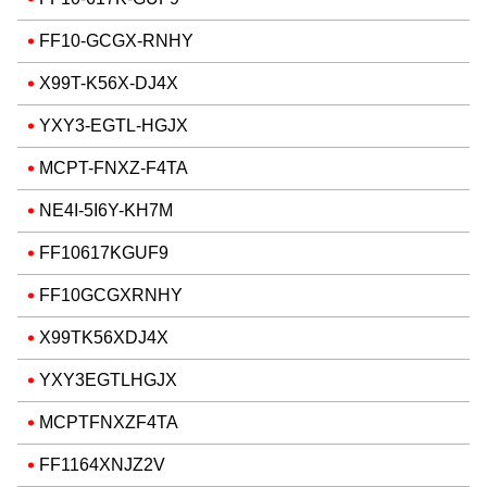
FF10-GCGX-RNHY
X99T-K56X-DJ4X
YXY3-EGTL-HGJX
MCPT-FNXZ-F4TA
NE4I-5I6Y-KH7M
FF10617KGUF9
FF10GCGXRNHY
X99TK56XDJ4X
YXY3EGTLHGJX
MCPTFNXZF4TA
FF1164XNJZ2V