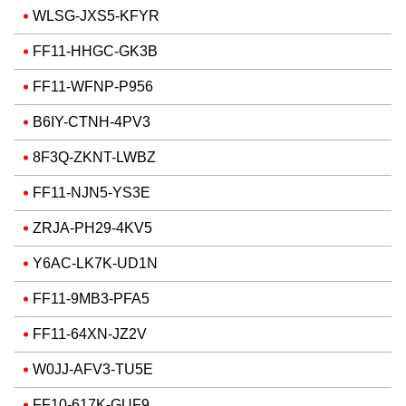
WLSG-JXS5-KFYR
FF11-HHGC-GK3B
FF11-WFNP-P956
B6IY-CTNH-4PV3
8F3Q-ZKNT-LWBZ
FF11-NJN5-YS3E
ZRJA-PH29-4KV5
Y6AC-LK7K-UD1N
FF11-9MB3-PFA5
FF11-64XN-JZ2V
W0JJ-AFV3-TU5E
FF10-617K-GUF9