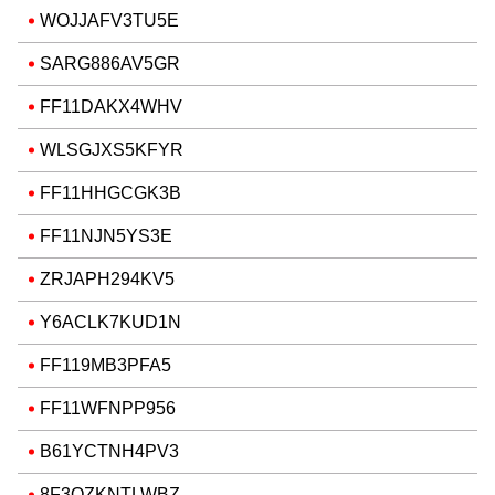
WOJJAFV3TU5E
SARG886AV5GR
FF11DAKX4WHV
WLSGJXS5KFYR
FF11HHGCGK3B
FF11NJN5YS3E
ZRJAPH294KV5
Y6ACLK7KUD1N
FF119MB3PFA5
FF11WFNPP956
B61YCTNH4PV3
8F3QZKNTLWBZ