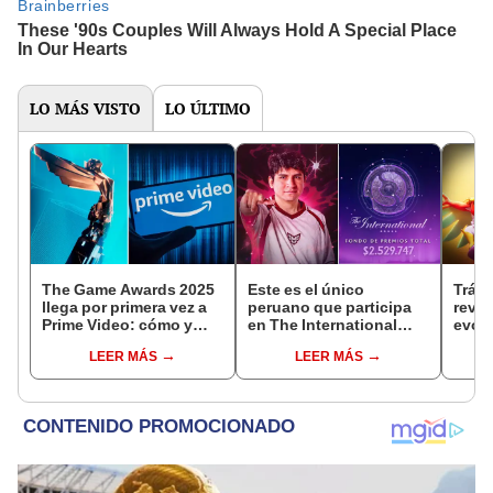
LO MÁS VISTO
LO ÚLTIMO
The Game Awards 2025
Este es el único
Tráil
llega por primera vez a
peruano que participa
reve
Prime Video: cómo y
en The International
evolu
cuándo ver el evento
2025 de Dota 2 con el
sigui
LEER MÁS
LEER MÁS
equipo Heroic