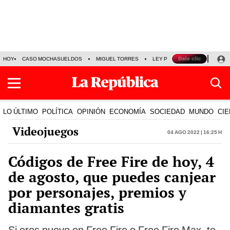
HOY
CASO MOCHASUELDOS
MIGUEL TORRES
LEY PULPÍN
PRECIO DEL
LO ÚLTIMO
POLÍTICA
OPINIÓN
ECONOMÍA
SOCIEDAD
MUNDO
CIE
Videojuegos
04 Ago 2022 | 16:25 h
Códigos de Free Fire de hoy, 4
de agosto, que puedes canjear
por personajes, premios y
diamantes gratis