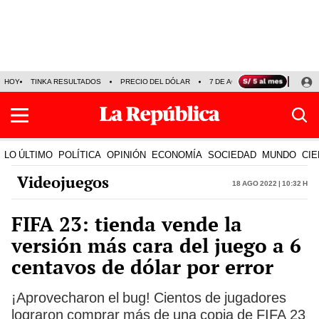
HOY
TINKA RESULTADOS
PRECIO DEL DÓLAR
7 DE AGOSTO
OLLANTA H
LO ÚLTIMO
POLÍTICA
OPINIÓN
ECONOMÍA
SOCIEDAD
MUNDO
CIE
Videojuegos
18 Ago 2022 | 10:32 h
FIFA 23: tienda vende la
versión más cara del juego a 6
centavos de dólar por error
¡Aprovecharon el bug! Cientos de jugadores
lograron comprar más de una copia de FIFA 23