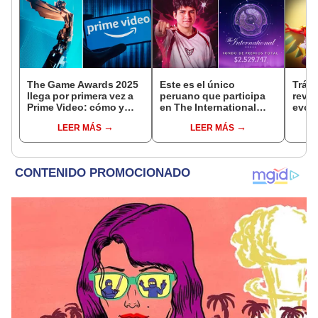
The Game Awards 2025
Este es el único
Tráil
llega por primera vez a
peruano que participa
reve
Prime Video: cómo y
en The International
evolu
cuándo ver el evento
2025 de Dota 2 con el
sigui
LEER MÁS
LEER MÁS
equipo Heroic