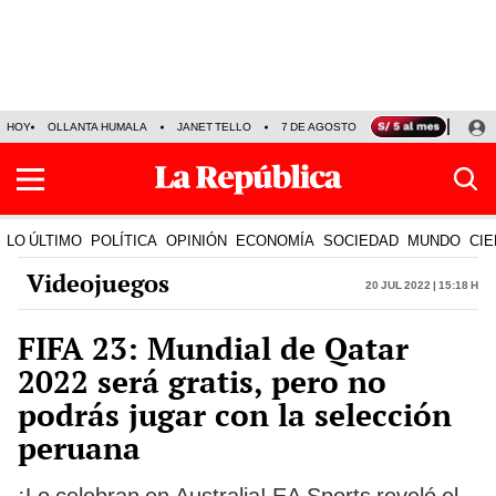
HOY
OLLANTA HUMALA
JANET TELLO
7 DE AGOSTO
TINKA RESULTADOS
LO ÚLTIMO
POLÍTICA
OPINIÓN
ECONOMÍA
SOCIEDAD
MUNDO
CIE
Videojuegos
20 Jul 2022 | 15:18 h
FIFA 23: Mundial de Qatar
2022 será gratis, pero no
podrás jugar con la selección
peruana