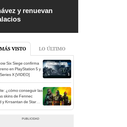
hávez y renuevan
alacios
 MÁS VISTO
LO ÚLTIMO
ow Six Siege confirma
treno en PlayStation 5 y
1
Series X [VIDEO]
ite: ¿cómo conseguir las
s skins de Fennec
2
 y Krrsantan de Star
?