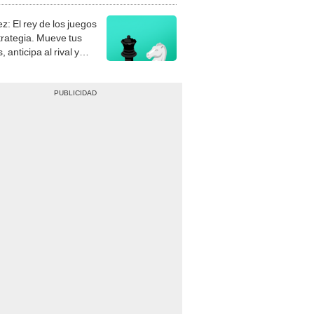
z: El rey de los juegos
trategia. Mueve tus
, anticipa al rival y
gue el jaque mate.