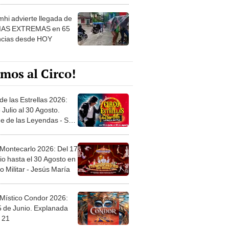
 ver
hi advierte llegada de
IAS EXTREMAS en 65
ncias desde HOY
mos al Circo!
de las Estrellas 2026:
 Julio al 30 Agosto.
e de las Leyendas - San
l
 Montecarlo 2026: Del 17
io hasta el 30 Agosto en
o Militar - Jesús María
 Místico Condor 2026:
5 de Junio. Explanada
 21