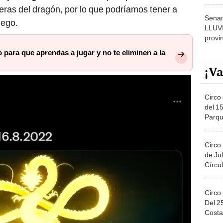
dónde
eras del dragón, por lo que podríamos tener a
Senam
uego.
LLUV
provi
o para que aprendas a jugar y no te eliminen a la
¡Va
Circo 
del 15
Parqu
Migue
Circo
de Jul
Círcul
Circo
Del 2
Costa