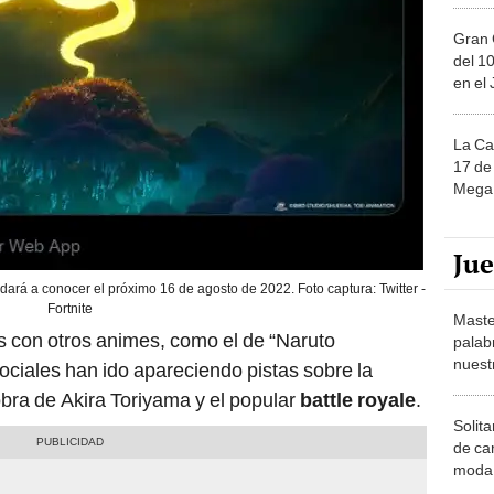
Gran 
del 10
en el
La Ca
17 de 
Mega 
Ju
 dará a conocer el próximo 16 de agosto de 2022. Foto captura: Twitter -
Fortnite
Maste
s con otros animes, como el de “Naruto
palab
nuest
ociales han ido apareciendo pistas sobre la
obra de Akira Toriyama y el popular
battle royale
.
Solita
de ca
moda.
demue