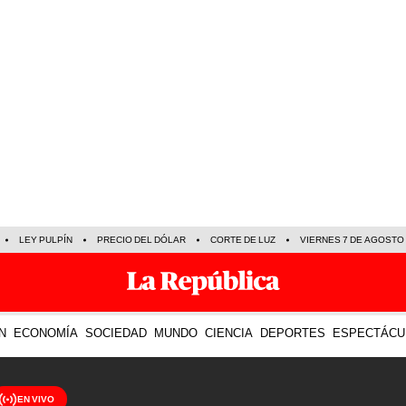
LEY PULPÍN
PRECIO DEL DÓLAR
CORTE DE LUZ
VIERNES 7 DE AGOSTO
N
ECONOMÍA
SOCIEDAD
MUNDO
CIENCIA
DEPORTES
ESPECTÁCU
EN VIVO