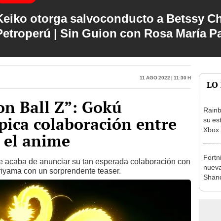
Keiko otorga salvoconducto a Betssy C
Petroperú | Sin Guion con Rosa María P
11 Ago 2022 | 11:30 h
LO
on Ball Z”: Gokú
Rainb
pica colaboración entre
su es
Xbox 
y el anime
Fortn
e acaba de anunciar su tan esperada colaboración con
nueva
iyama con un sorprendente teaser.
Shand
Wars