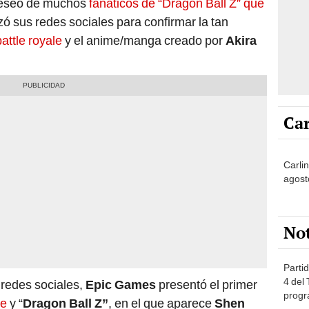
deseo de muchos
fanáticos de “Dragon Ball Z” que
zó sus redes sociales para confirmar la tan
battle royale
y el anime/manga creado por
Akira
Car
Carlin
agost
No
Partid
4 del
 redes sociales,
Epic Games
presentó el primer
progr
te
y “
Dragon Ball Z”
, en el que aparece
Shen