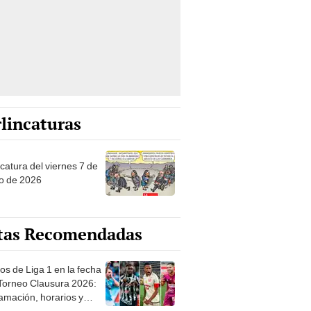
lincaturas
catura del viernes 7 de
o de 2026
tas Recomendadas
os de Liga 1 en la fecha
 Torneo Clausura 2026:
amación, horarios y