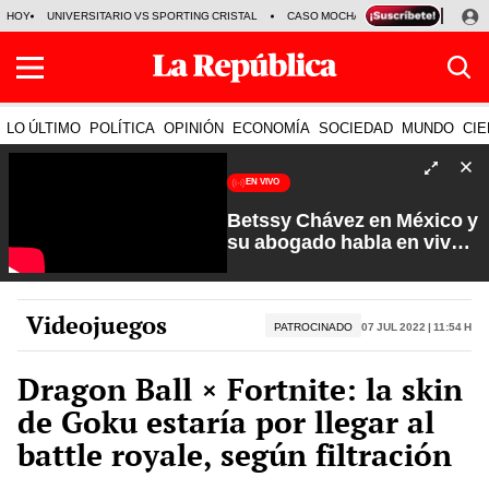
HOY
UNIVERSITARIO VS SPORTING CRISTAL
CASO MOCHASUELDOS
MIGUEL
LO ÚLTIMO
POLÍTICA
OPINIÓN
ECONOMÍA
SOCIEDAD
MUNDO
CIE
EN VIVO
Betssy Chávez en México y
su abogado habla en vivo |
Que No Se Te Olvide con
Carlos Cornejo
Videojuegos
PATROCINADO
07 Jul 2022 | 11:54 h
Dragon Ball × Fortnite: la skin
de Goku estaría por llegar al
battle royale, según filtración