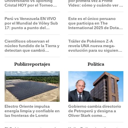
Universitario vs Sporting
por primera vez a Prime
Cristal HOY por el Torneo
Video: cómo y cuándo ver el
Clausura de la Liga 1 2026?
evento
Perú vs Venezuela EN VIVO
Este es el único peruano
por el Mundial de Vóley Sub
que participa en The
17: punto a punto del
International 2025 de Dota 2
partido
con el equipo Heroic
Científicos observan el
Tráiler de Pokémon Z-A
núcleo fundido de la Tierra y
revela UNA nueva mega-
detectan que cambió
evolución para su siguiente
repentinamente de
juego
dirección
Publirreportajes
Política
Electro Oriente impulsa
Gobierno cambia directorio
energía limpia y confiable en
de Petroperú y designa a
las fronteras de Loreto
Oliver Stark como
presidente de la empresa
estatal