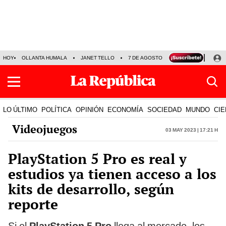
HOY
OLLANTA HUMALA
JANET TELLO
7 DE AGOSTO
TINKA RESULTADOS
LO ÚLTIMO
POLÍTICA
OPINIÓN
ECONOMÍA
SOCIEDAD
MUNDO
CIE
Videojuegos
03 May 2023 | 17:21 h
PlayStation 5 Pro es real y
estudios ya tienen acceso a los
kits de desarrollo, según
reporte