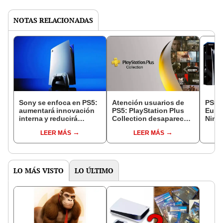
NOTAS RELACIONADAS
Sony se enfoca en PS5:
Atención usuarios de
PS5 s
aumentará innovación
PS5: PlayStation Plus
Europ
interna y reducirá
Collection desaparecerá
Nint
gastos en
en una semana
dism
LEER MÁS
LEER MÁS
adquisiciones
LO MÁS VISTO
LO ÚLTIMO