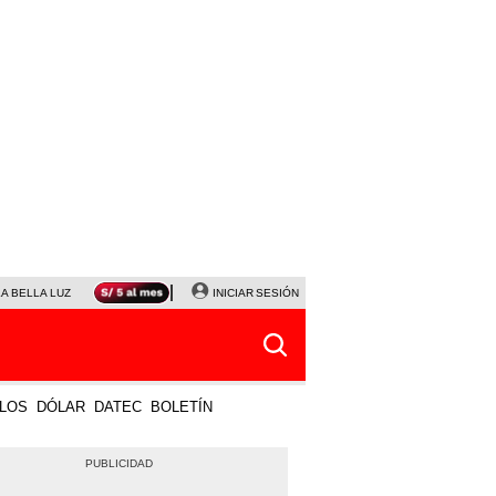
LA BELLA LUZ
MAGALY MEDINA
INICIAR SESIÓN
SINUANO RESULTADOS HOY
JANET TELLO
LOS
DÓLAR
DATEC
BOLETÍN