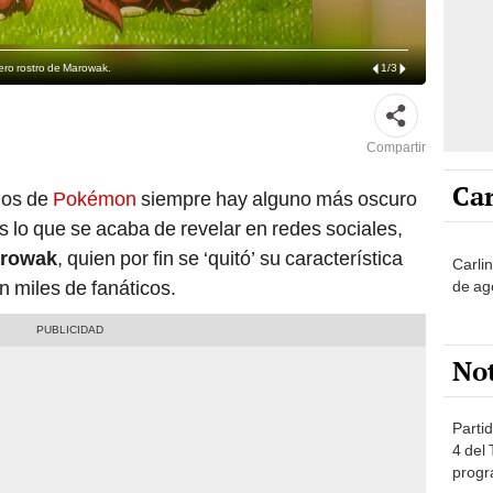
ero rostro de Marowak.
1
/
3
Compartir
Car
dos de
Pokémon
siempre hay alguno más oscuro
s lo que se acaba de revelar en redes sociales,
arowak
, quien por fin se ‘quitó’ su característica
Carli
n miles de fanáticos.
de ag
No
Partid
4 del
progr