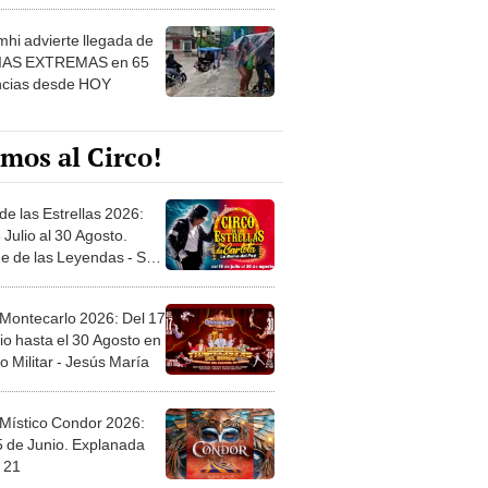
 ver
hi advierte llegada de
IAS EXTREMAS en 65
ncias desde HOY
mos al Circo!
de las Estrellas 2026:
 Julio al 30 Agosto.
e de las Leyendas - San
l
 Montecarlo 2026: Del 17
io hasta el 30 Agosto en
o Militar - Jesús María
 Místico Condor 2026:
5 de Junio. Explanada
 21