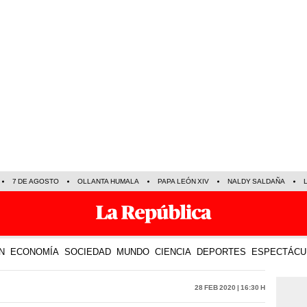
7 DE AGOSTO
OLLANTA HUMALA
PAPA LEÓN XIV
NALDY SALDAÑA
N
ECONOMÍA
SOCIEDAD
MUNDO
CIENCIA
DEPORTES
ESPECTÁCU
28 Feb 2020 | 16:30 h