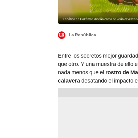
Fanático de Pokémon diseñó cómo se vería el verdad
La República
Entre los secretos mejor guarda
que otro. Y una muestra de ello e
nada menos que el
rostro de M
calavera
desatando el impacto e