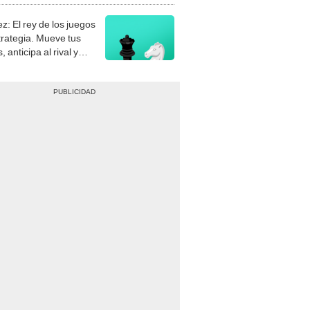
z: El rey de los juegos
trategia. Mueve tus
, anticipa al rival y
gue el jaque mate.