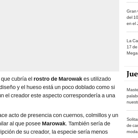
Gran 
del 10
en el
La Ca
17 de 
Mega 
Ju
 que cubría el
rostro de Marowak
es utilizado
diseño y el hueso está un poco doblado como si
Maste
 el creador este aspecto correspondería a una
palab
nuest
ce acto de presencia con cuernos, colmillos y un
Solita
ilar al que posee
Marowak
. También sería de
de ca
ripción de su creador, la especie sería menos
moda.
demue