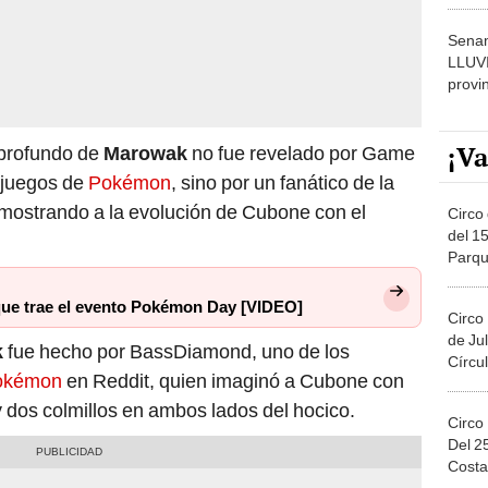
dónde
Senam
LLUV
provi
¡Va
 profundo de
Marowak
no fue revelado por Game
ojuegos de
Pokémon
, sino por un fanático de la
 mostrando a la evolución de Cubone con el
Circo 
del 15
Parqu
Migue
que trae el evento Pokémon Day [VIDEO]
Circo
de Jul
k
fue hecho por BassDiamond, uno de los
Círcul
okémon
en Reddit, quien imaginó a Cubone con
 dos colmillos en ambos lados del hocico.
Circo
Del 2
Costa