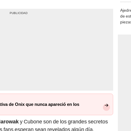
Ajedre
de es
piezas
consi
tiva de Onix que nunca apareció en los
Marowak
y Cubone son de los grandes secretos
s fans esperan sean revelados algún día.