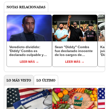
NOTAS RELACIONADAS
Veredicto dividido:
Sean "Diddy" Combs
Kany
'Diddy' Combs es
fue declarado inocente
juici
declarado culpable y
de los cargos de
'Did
seguirá en prisión
extorsión y tráfico
tráfi
LEER MÁS
LEER MÁS
sexual, pero podría ir 20
orga
años a prisión por otros
York
delitos
LO MÁS VISTO
LO ÚLTIMO