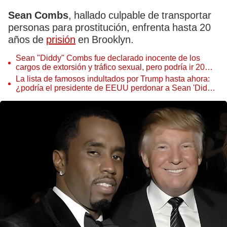
Sean Combs
, hallado culpable de transportar
personas para prostitución, enfrenta hasta 20
años de
prisión
en Brooklyn.
Sean "Diddy" Combs fue declarado inocente de los
cargos de extorsión y tráfico sexual, pero podría ir 20
años a prisión por otros delitos
La lista de famosos indultados por Trump hasta ahora:
¿podría el presidente de EEUU perdonar a Sean 'Diddy'
Combs?