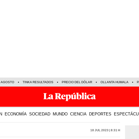
E AGOSTO
TINKA RESULTADOS
PRECIO DEL DÓLAR
OLLANTA HUMALA
P
N
ECONOMÍA
SOCIEDAD
MUNDO
CIENCIA
DEPORTES
ESPECTÁCU
18 Jul 2023 | 8:31 h