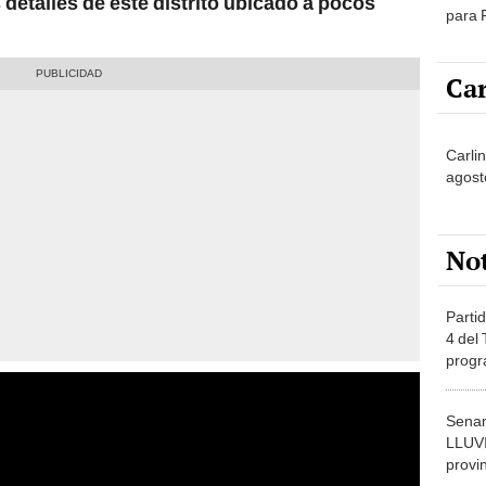
 detalles de este distrito ubicado a pocos
para 
ACTU
Car
Carlin
agost
No
Partid
4 del
progr
dónde
Senam
LLUV
provi