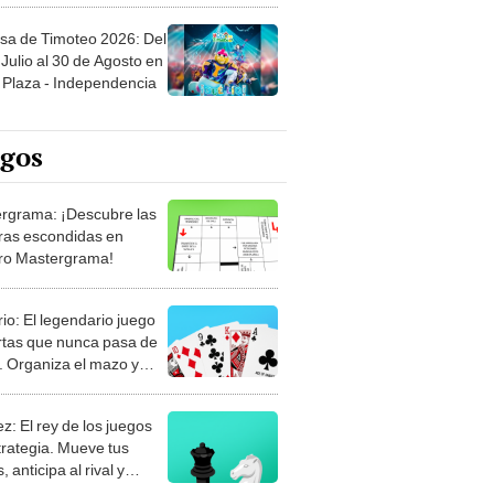
sa de Timoteo 2026: Del
Julio al 30 de Agosto en
Plaza - Independencia
egos
rgrama: ¡Descubre las
ras escondidas en
ro Mastergrama!
rio: El legendario juego
rtas que nunca pasa de
 Organiza el mazo y
stra tu habilidad.
z: El rey de los juegos
trategia. Mueve tus
, anticipa al rival y
gue el jaque mate.