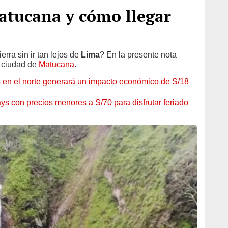
tucana y cómo llegar
ierra sin ir tan lejos de
Lima
? En la presente nota
a ciudad de
Matucana
.
s en el norte generará un impacto económico de S/18
ays con precios menores a S/70 para disfrutar feriado