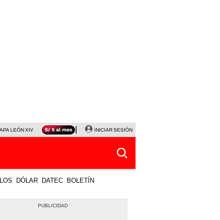
APA LEÓN XIV
NALDY SALDAÑA
INICIAR SESIÓN
LA BELLA LUZ
MAGALY MEDINA
HORÓS
LOS
DÓLAR
DATEC
BOLETÍN