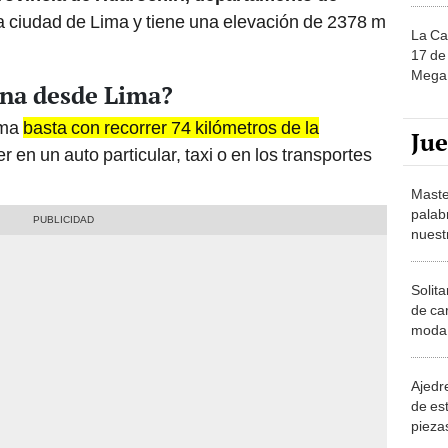
a ciudad de Lima y tiene una elevación de 2378 m
La Ca
17 de 
Mega 
na desde Lima?
ima
basta con recorrer 74 kilómetros de la
Ju
 en un auto particular, taxi o en los transportes
Maste
palab
nuest
Solita
de ca
moda.
demue
Ajedre
de es
piezas
consi