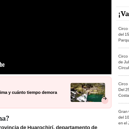
¡Va
Circo 
del 15
Parqu
Migue
Circo
de Jul
Círcul
Circo
Del 2
ima y cuánto tiempo demora
Costa
Gran 
na?
del 10
en el
provincia de Huarochirí, departamento de