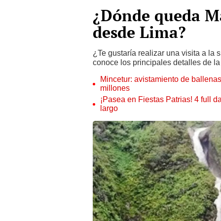
¿Dónde queda Ma
desde Lima?
¿Te gustaría realizar una visita a la s
conoce los principales detalles de l
Mincetur: avistamiento de ballena
millones
¡Pasea en Fiestas Patrias! 4 full d
largo