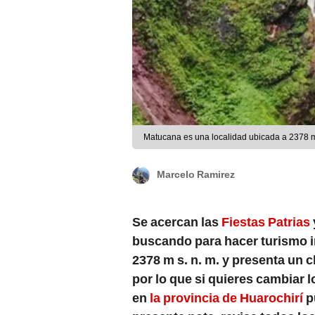
Matucana es una localidad ubicada a 2378 m 
Marcelo Ramirez
Se acercan las
Fiestas Patrias
buscando para hacer turismo in
2378 m s. n. m. y presenta un 
por lo que si quieres cambiar l
en
la provincia de Huarochirí
p