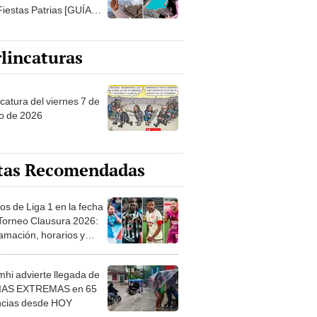
Fiestas Patrias [GUÍA
ALIZADA]
lincaturas
catura del viernes 7 de
o de 2026
tas Recomendadas
os de Liga 1 en la fecha
 Torneo Clausura 2026:
amación, horarios y
 ver
hi advierte llegada de
IAS EXTREMAS en 65
ncias desde HOY