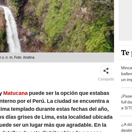
Te 
s. n. m. Foto: Andina
Mince
balle
un im
Compartir
S/18 
y
Matucana
puede ser la opción que estabas
¡Pase
terno por el Perú. La ciudad se encuentra a
full 
a S/70
clima templado durante estas fechas del año,
largo
os días grises de Lima, esta localidad ubicada
uede ser un lugar más que agradable. En la
¿A dó
desti