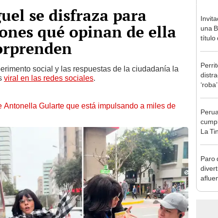
el se disfraza para
Invit
ones qué opinan de ella
una B
títul
sorprenden
para 
Perri
rimento social y las respuestas de la ciudadanía la
distr
es
viral en las redes sociales
.
‘roba’
de Antonella Gularte que está impulsando a miles de
Perua
cumpl
La Tin
sorte
Paro 
diver
aflue