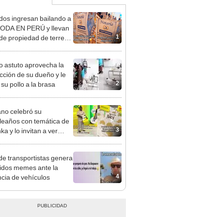
ados ingresan bailando a
ODA EN PERÚ y llevan
1
o de propiedad de terreno
los novios
to astuto aprovecha la
acción de su dueño y le
2
 su pollo a la brasa
no celebró su
eaños con temática de
3
ka y lo invitan a ver
o en vivo: "Manifestaron"
de transportistas genera
tidos memes ante la
4
ncia de vehículos