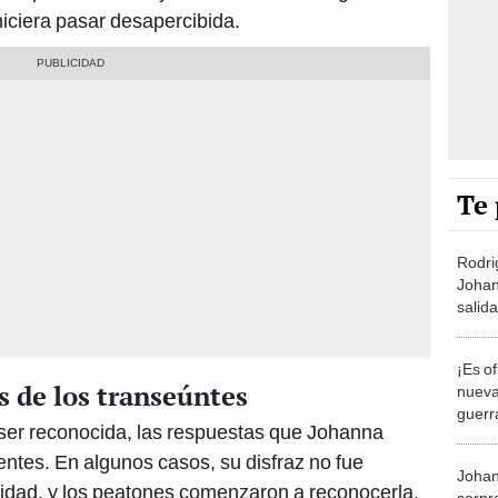
hiciera pasar desapercibida.
Te 
Rodri
Johan
salid
para 
¡Es of
 de los transeúntes
nueva
guerr
 ser reconocida, las respuestas que Johanna
de Jo
qued
entes. En algunos casos, su disfraz no fue
Johan
tidad, y los peatones comenzaron a reconocerla.
sorpr