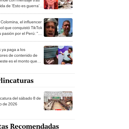
ida de ‘Esto es guerra’:
mañanas son más
osas”
 Colomina, el influencer
ol que conquistó TikTok
 pasión por el Perú: "Mi
nació por la
onomía"
k ya paga a los
ores de contenido de
 este es el monto que
s llegar a cobrar por
 vistas
lincaturas
ncatura del sábado 8 de
o de 2026
tas Recomendadas