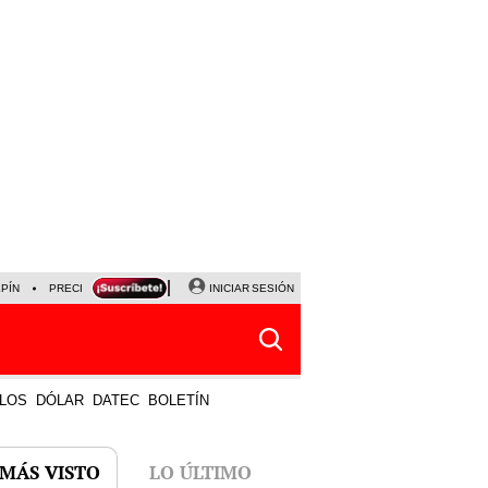
LPÍN
PRECIO DEL DÓLAR
CORTE DE LUZ
INICIAR SESIÓN
VIERNES 7 DE AGOSTO
ALBER
LOS
DÓLAR
DATEC
BOLETÍN
 MÁS VISTO
LO ÚLTIMO