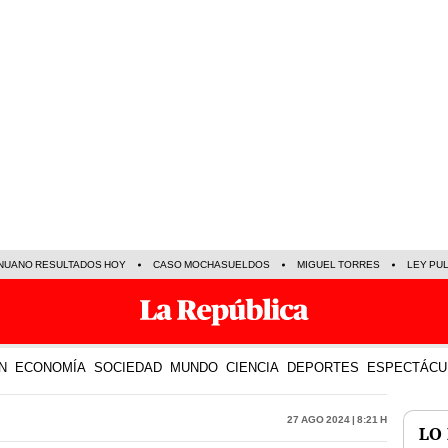
NUANO RESULTADOS HOY
CASO MOCHASUELDOS
MIGUEL TORRES
LEY PU
N
ECONOMÍA
SOCIEDAD
MUNDO
CIENCIA
DEPORTES
ESPECTÁCU
27 Ago 2024 | 8:21 h
LO