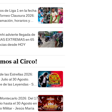
os de Liga 1 en la fecha
 Torneo Clausura 2026:
amación, horarios y
 ver
hi advierte llegada de
IAS EXTREMAS en 65
ncias desde HOY
mos al Circo!
de las Estrellas 2026:
 Julio al 30 Agosto.
e de las Leyendas - San
l
 Montecarlo 2026: Del 17
io hasta el 30 Agosto en
o Militar - Jesús María