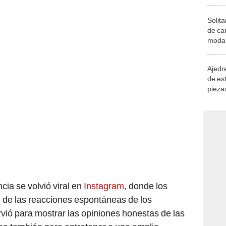
Solita
de ca
moda.
demue
Ajedre
de es
piezas
consi
cia se volvió viral en
Instagram
, donde los
n de las reacciones espontáneas de los
rvió para mostrar las opiniones honestas de las