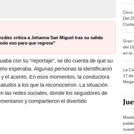
Circo
Del 2
Costa
ález critica a Johanna San Miguel tras su salida
Gran 
Todo eso para que regrese"
del 10
en el
uaba con su “reportaje”, se dio cuenta de que su
omo esperaba. Algunas personas la identificaron
La Ca
17 de 
a y el acento. En esos momentos, la conductora
Mega 
saludos a los que la reconocieron. La situación
n las redes sociales, donde los seguidores de
Ju
omentaron y compartieron el divertido
Maste
palab
nuest