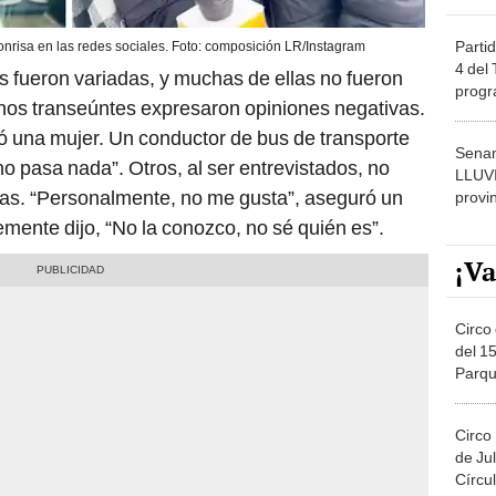
Partid
risa en las redes sociales. Foto: composición LR/Instagram
4 del
 fueron variadas, y muchas de ellas no fueron
progr
os transeúntes expresaron opiniones negativas.
dónde
ó una mujer. Un conductor de bus de transporte
Senam
o pasa nada”. Otros, al ser entrevistados, no
LLUV
ctas. “Personalmente, no me gusta”, aseguró un
provi
mente dijo, “No la conozco, no sé quién es”.
¡Va
Circo 
del 15
Parqu
Migue
Circo
de Jul
Círcul