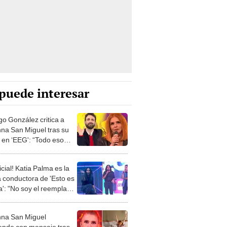
puede interesar
go González critica a
na San Miguel tras su
a en ‘EEG': “Todo eso
que regrese"
icial! Katia Palma es la
 conductora de 'Esto es
a': "No soy el reemplazo
hanna, vine a
arme"
na San Miguel
ende con mensaje tras