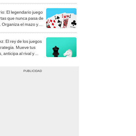
rio: El legendario juego
rtas que nunca pasa de
 Organiza el mazo y
stra tu habilidad.
z: El rey de los juegos
trategia. Mueve tus
, anticipa al rival y
gue el jaque mate.