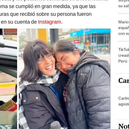
roma se cumplió en gran medida, ya que las
su sal
“Mis 
uras que recibió sobre su persona fueron
herm
 en su cuenta de
Instagram
.
Mario
españ
con su
amor 
gastr
TikTo
cread
Perú:
puede
1.000
Car
Carli
agost
No