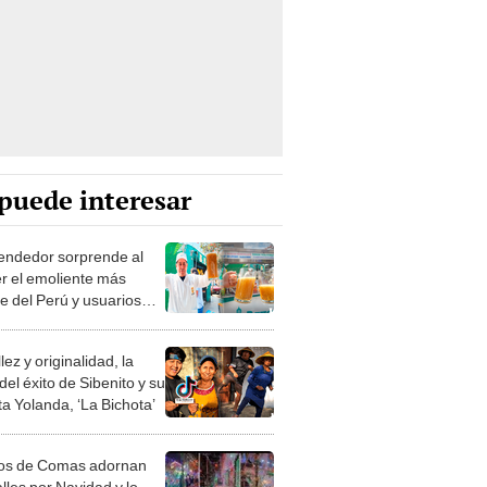
puede interesar
ndedor sorprende al
r el emoliente más
e del Perú y usuarios
an: "Pesa una tonelada"
lez y originalidad, la
del éxito de Sibenito y su
a Yolanda, ‘La Bichota’
os de Comas adornan
lles por Navidad y lo