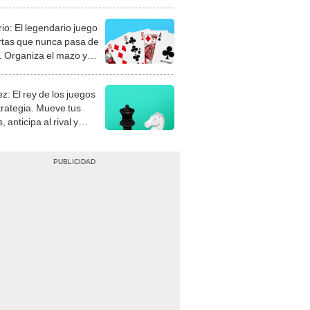
rio: El legendario juego
rtas que nunca pasa de
 Organiza el mazo y
stra tu habilidad.
z: El rey de los juegos
trategia. Mueve tus
, anticipa al rival y
gue el jaque mate.