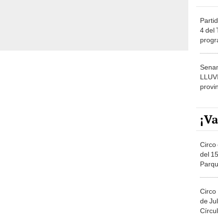
Partid
4 del
progr
dónde
Senam
LLUV
provi
¡Va
Circo 
del 15
Parqu
Migue
Circo
de Jul
Círcul