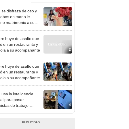
 se disfraza de oso y
lobos en mano le
1
ne matrimonio a su
 [VIDEO]
e huye de asalto que
ió en un restaurante y
2
sola a su acompañante
e huye de asalto que
ió en un restaurante y
3
sola a su acompañante
 usa la inteligencia
cial para pasar
4
vistas de trabajo:
eguir empleo hoy es tan