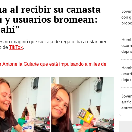
a al recibir su canasta
Joven
ú y usuarios bromean:
con g
propo
 ahí”
novio
Hombr
es no imaginó que su caja de regalo iba a estar bien
ocurr
eo de
TikTok
.
deja 
de Antonella Gularte que está impulsando a miles de
Hombr
ocurr
deja 
Joven
artifi
entre
"Cons
fácil"