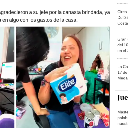
gradecieron a su jefe por la canasta brindada, ya
Circo
Del 2
 en algo con los gastos de la casa.
Costa
Gran 
del 10
en el
La Ca
17 de 
Mega 
Ju
Maste
palab
nuest