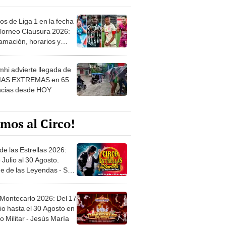
os de Liga 1 en la fecha
 Torneo Clausura 2026:
amación, horarios y
 ver
hi advierte llegada de
IAS EXTREMAS en 65
ncias desde HOY
mos al Circo!
de las Estrellas 2026:
 Julio al 30 Agosto.
e de las Leyendas - San
l
 Montecarlo 2026: Del 17
io hasta el 30 Agosto en
o Militar - Jesús María