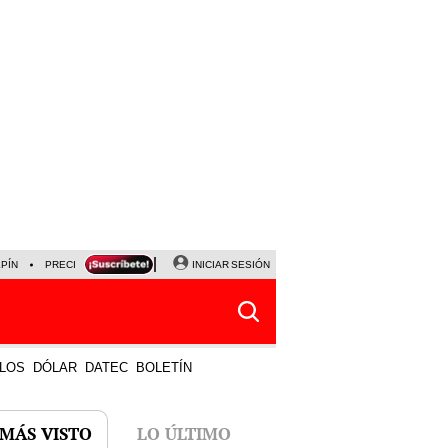
LPÍN
PRECIO DEL DÓLAR
CORTE DE LUZ
INICIAR SESIÓN
VIERNES 7 DE AGOSTO
ALBER
LOS
DÓLAR
DATEC
BOLETÍN
 MÁS VISTO
LO ÚLTIMO