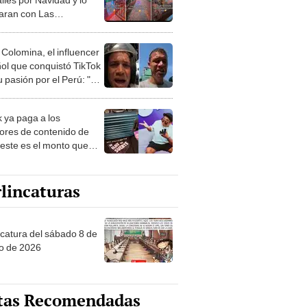
ran con Las
:"Competencia de San
"
 Colomina, el influencer
ol que conquistó TikTok
 pasión por el Perú: "Mi
nació por la
onomía"
k ya paga a los
ores de contenido de
 este es el monto que
s llegar a cobrar por
 vistas
lincaturas
ncatura del sábado 8 de
o de 2026
tas Recomendadas