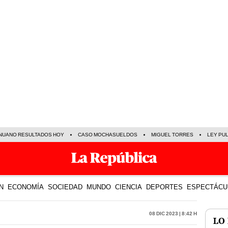
NUANO RESULTADOS HOY
CASO MOCHASUELDOS
MIGUEL TORRES
LEY PU
N
ECONOMÍA
SOCIEDAD
MUNDO
CIENCIA
DEPORTES
ESPECTÁCU
08 Dic 2023 | 8:42 h
LO