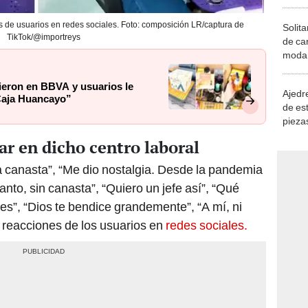
 de usuarios en redes sociales. Foto: composición LR/captura de
Solita
TikTok/@importreys
de ca
moda.
demue
ieron en BBVA y usuarios le
Ajedre
 Caja Huancayo”
de es
piezas
consi
ar en dicho centro laboral
a canasta”, “Me dio nostalgia. Desde la pandemia
tanto, sin canasta”, “Quiero un jefe así”, “Qué
des”, “Dios te bendice grandemente”, “A mí, ni
 reacciones de los usuarios en
redes sociales.