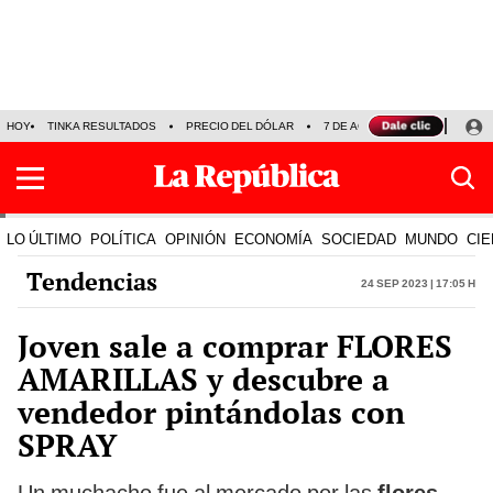
HOY
TINKA RESULTADOS
PRECIO DEL DÓLAR
7 DE AGOSTO
OLLANTA H
LO ÚLTIMO
POLÍTICA
OPINIÓN
ECONOMÍA
SOCIEDAD
MUNDO
CIE
Tendencias
24 Sep 2023 | 17:05 h
Joven sale a comprar FLORES
AMARILLAS y descubre a
vendedor pintándolas con
SPRAY