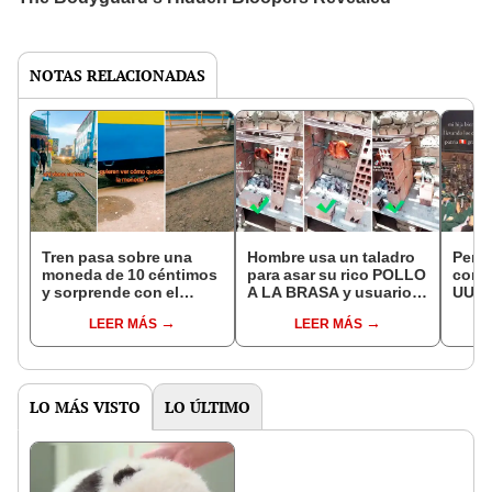
NOTAS RELACIONADAS
Tren pasa sobre una
Hombre usa un taladro
Peru
moneda de 10 céntimos
para asar su rico POLLO
como
y sorprende con el
A LA BRASA y usuarios
UU. y
resultado: “Parece una
reaccionan: “Lo busca
detal
LEER MÁS
LEER MÁS
medalla”
la NASA”
amor 
LO MÁS VISTO
LO ÚLTIMO