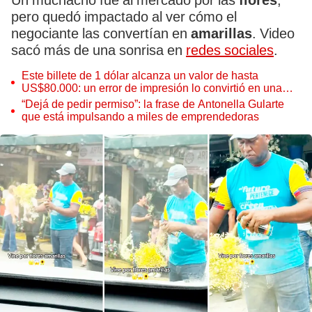
Un muchacho fue al mercado por las
flores
,
pero quedó impactado al ver cómo el
negociante las convertían en
amarillas
. Video
sacó más de una sonrisa en
redes sociales
.
Este billete de 1 dólar alcanza un valor de hasta
US$80.000: un error de impresión lo convirtió en una
pieza única que hoy buscan coleccionistas de todo el
“Dejá de pedir permiso”: la frase de Antonella Gularte
mundo
que está impulsando a miles de emprendedoras