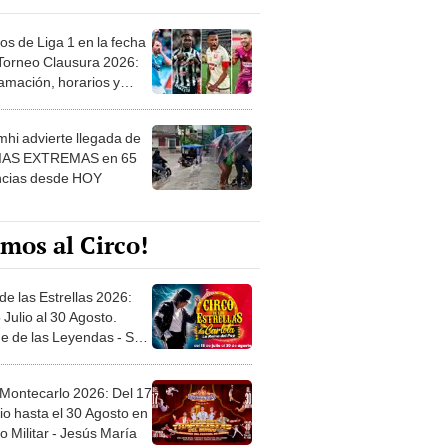
os de Liga 1 en la fecha
 Torneo Clausura 2026:
amación, horarios y
 ver
hi advierte llegada de
IAS EXTREMAS en 65
ncias desde HOY
mos al Circo!
de las Estrellas 2026:
 Julio al 30 Agosto.
e de las Leyendas - San
l
 Montecarlo 2026: Del 17
io hasta el 30 Agosto en
o Militar - Jesús María