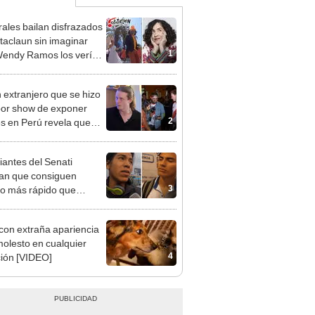
ales bailan disfrazados
taclaun sin imaginar
1
endy Ramos los vería:
su pollo"
 extranjero que se hizo
 por show de exponer
2
les en Perú revela que
ue falso: "No era mi
"
iantes del Senati
an que consiguen
3
jo más rápido que
rsitarios y generan
e: "Antes de terminar la
con extraña apariencia
ra"
molesto en cualquier
4
ción [VIDEO]