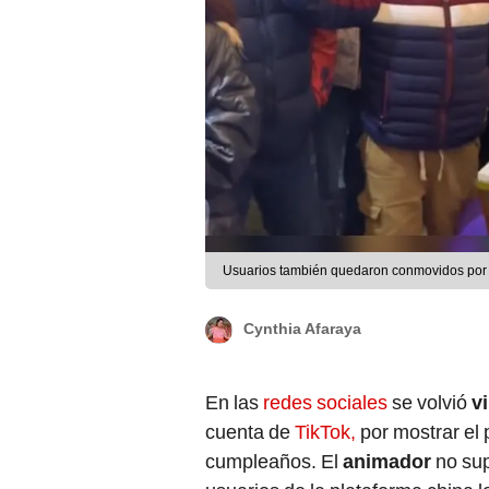
Usuarios también quedaron conmovidos por e
Cynthia Afaraya
En las
redes sociales
se volvió
v
cuenta de
TikTok,
por mostrar el
cumpleaños. El
animador
no sup