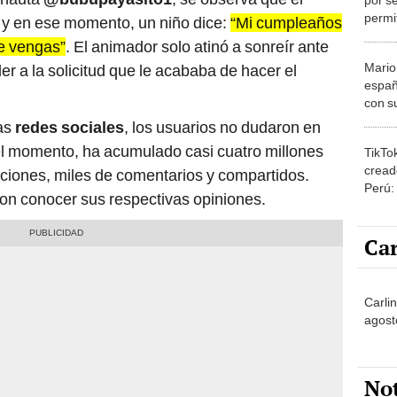
permit
, y en ese momento, un niño dice:
“Mi cumpleaños
regla
ue vengas”
. El animador solo atinó a sonreír ante
Mario
r a la solicitud que le acababa de hacer el
españ
con su
amor 
las
redes sociales
, los usuarios no dudaron en
gastr
 el momento, ha acumulado casi cuatro millones
TikTo
cread
ciones, miles de comentarios y compartidos.
Perú:
on conocer sus respectivas opiniones.
puede
1.000
Car
Carlin
agost
No