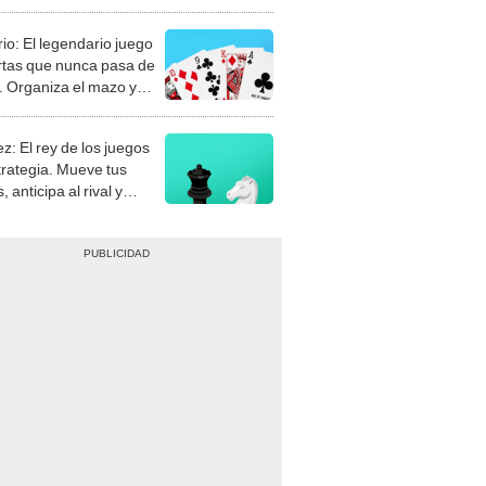
rio: El legendario juego
rtas que nunca pasa de
 Organiza el mazo y
stra tu habilidad.
z: El rey de los juegos
trategia. Mueve tus
, anticipa al rival y
gue el jaque mate.