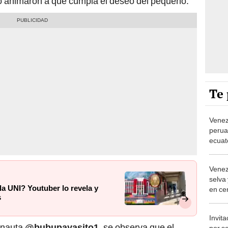
 lo animaron a que cumpla el deseo del pequeño.
Te 
Venez
perua
ecuat
Venez
selva
 la UNI? Youtuber lo revela y
en ce
s
ritmo”
Invit
ernauta
@bubupayasito1
, se observa que el
por se