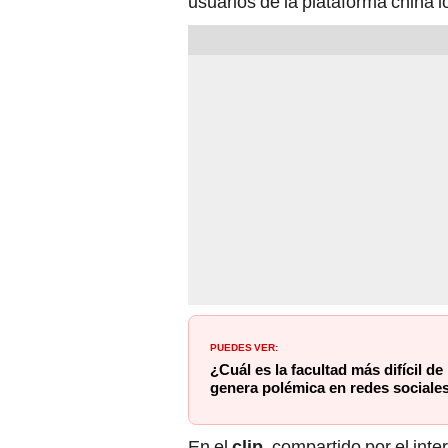
usuarios de la plataforma china
PUEDES VER:
¿Cuál es la facultad más difícil de
genera polémica en redes sociale
En el
clip
, compartido por el int