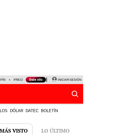
LPÍN
PRECIO DEL DÓLAR
CORTE DE LUZ
INICIAR SESIÓN
VIERNES 7 DE AGOSTO
ALBER
LOS
DÓLAR
DATEC
BOLETÍN
 MÁS VISTO
LO ÚLTIMO