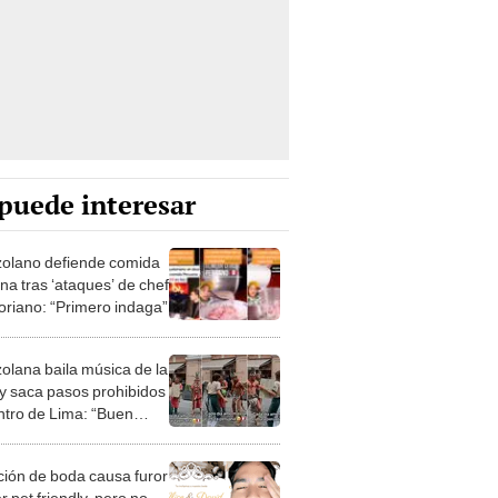
puede interesar
olano defiende comida
na tras ‘ataques’ de chef
oriano: “Primero indaga”
olana baila música de la
 y saca pasos prohibidos
ntro de Lima: “Buen
ación de boda causa furor
r pet friendly, pero no