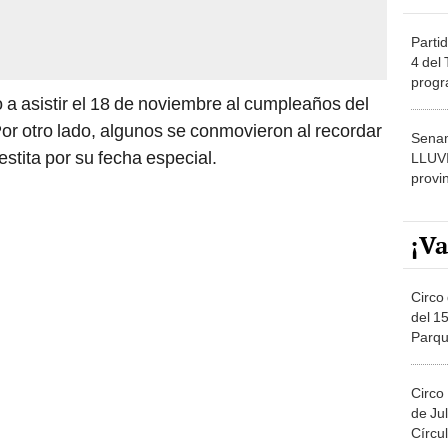
Partid
4 del
progr
 a asistir el 18 de noviembre al cumpleaños del
dónde
Por otro lado, algunos se conmovieron al recordar
Senam
estita por su fecha especial.
LLUV
provi
¡Va
Circo 
del 15
Parqu
Migue
Circo
de Jul
Círcul