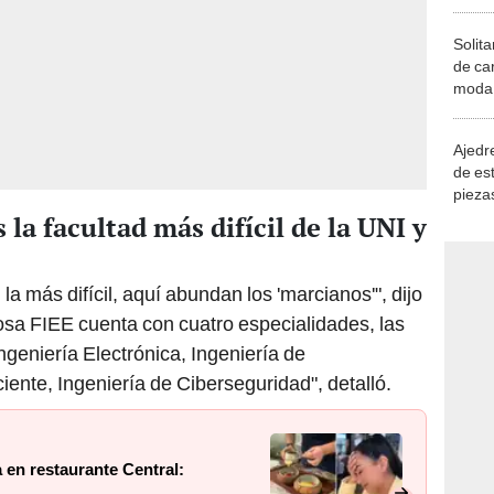
Solita
de ca
moda.
demue
Ajedre
de es
piezas
consi
 la facultad más difícil de la UNI y
 la más difícil, aquí abundan los 'marcianos'", dijo
riosa FIEE cuenta con cuatro especialidades, las
Ingeniería Electrónica, Ingeniería de
iente, Ingeniería de Ciberseguridad", detalló.
a en restaurante Central: