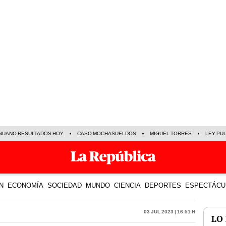
NUANO RESULTADOS HOY
CASO MOCHASUELDOS
MIGUEL TORRES
LEY PU
N
ECONOMÍA
SOCIEDAD
MUNDO
CIENCIA
DEPORTES
ESPECTÁCU
03 Jul 2023 | 16:51 h
LO