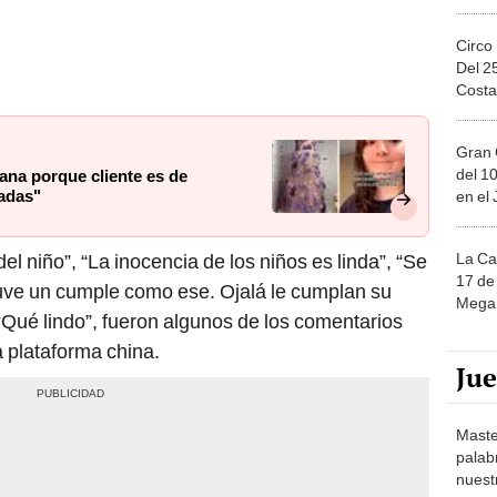
Circo
Del 2
Costa
Gran 
del 10
lana porque cliente es de
jadas"
en el
La Ca
del niño”, “La inocencia de los niños es linda”, “Se
17 de 
tuve un cumple como ese. Ojalá le cumplan su
Mega 
 “Qué lindo”, fueron algunos de los comentarios
a plataforma china.
Ju
Maste
palab
nuest