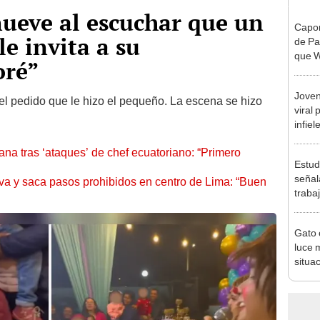
ueve al escuchar que un
Capor
le invita a su
de Pa
que W
oré”
"Con 
Joven
l pedido que le hizo el pequeño. La escena se hizo
viral
infie
todo f
a tras ‘ataques’ de chef ecuatoriano: “Primero
novia
Estud
señal
va y saca pasos prohibidos en centro de Lima: “Buen
traba
unive
debat
Gato 
carre
luce 
situa