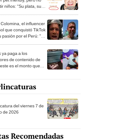
ir niños: “Su plata, sus
s”
 Colomina, el influencer
ol que conquistó TikTok
 pasión por el Perú: "Mi
nació por la
onomía"
k ya paga a los
ores de contenido de
 este es el monto que
s llegar a cobrar por
 vistas
lincaturas
catura del viernes 7 de
o de 2026
tas Recomendadas