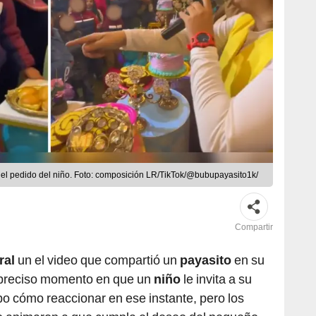
l pedido del niño. Foto: composición LR/TikTok/@bubupayasito1k/
Compartir
iral
un el video que compartió un
payasito
en su
 preciso momento en que un
niño
le invita a su
o cómo reaccionar en ese instante, pero los