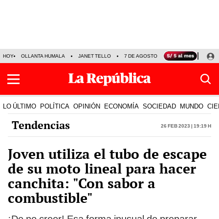
HOY
OLLANTA HUMALA
JANET TELLO
7 DE AGOSTO
TINKA RESULTADOS
LO ÚLTIMO
POLÍTICA
OPINIÓN
ECONOMÍA
SOCIEDAD
MUNDO
CIE
Tendencias
26 Feb 2023 | 19:19 h
Joven utiliza el tubo de escape
de su moto lineal para hacer
canchita: "Con sabor a
combustible"