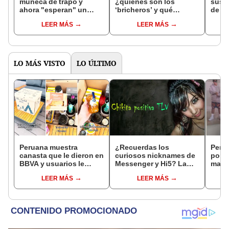
muñeca de trapo y
¿quiénes son los
sus a
ahora "esperan" un
‘bricheros’ y qué
de ll
tercer hijo: "Natalia está
‘servicios especiales’
mone
LEER MÁS
LEER MÁS
embarazada"
brindan a los
usua
extranjeros?
LO MÁS VISTO
LO ÚLTIMO
Peruana muestra
¿Recuerdas los
Peru
canasta que le dieron en
curiosos nicknames de
por l
BBVA y usuarios le
Messenger y Hi5? La
marca
dicen: “Puse mi tienda
moda que invadió los
Luna 
LEER MÁS
LEER MÁS
con el de CAJA
años 2000
"Más
HUANCAYO”