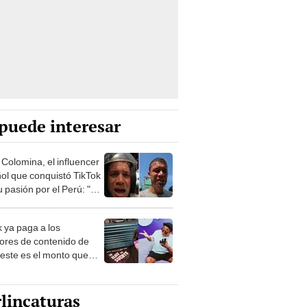
puede interesar
 Colomina, el influencer
ol que conquistó TikTok
 pasión por el Perú: "Mi
nació por la
onomía"
k ya paga a los
ores de contenido de
 este es el monto que
s llegar a cobrar por
 vistas
lincaturas