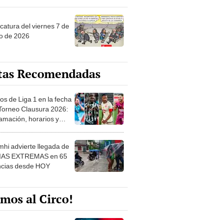
catura del viernes 7 de
o de 2026
tas Recomendadas
os de Liga 1 en la fecha
 Torneo Clausura 2026:
amación, horarios y
 ver
hi advierte llegada de
IAS EXTREMAS en 65
ncias desde HOY
mos al Circo!