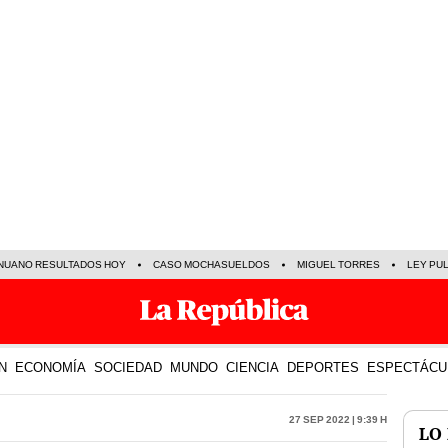
NUANO RESULTADOS HOY
CASO MOCHASUELDOS
MIGUEL TORRES
LEY PU
N
ECONOMÍA
SOCIEDAD
MUNDO
CIENCIA
DEPORTES
ESPECTÁCU
27 Sep 2022 | 9:39 h
LO