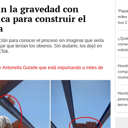
an la gravedad con
‘Papá
ca para construir el
miles
sus 2
a
¿Quié
ción para conocer el proceso sin imaginar que sería
comed
ajar que tenían los obreros. Sin dudarlo, los dejó en
volvió
kTok.
Homb
de Antonella Gularte que está impulsando a miles de
compa
momen
su ve
Hombr
pesca
terror