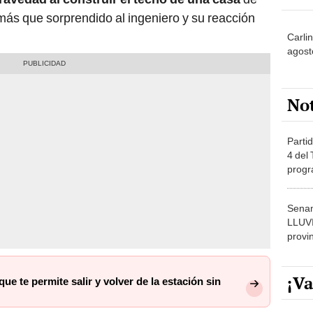
 más que sorprendido al ingeniero y su reacción
Carlin
agost
No
Partid
4 del
progr
dónde
Senam
LLUV
provi
¡Va
ue te permite salir y volver de la estación sin