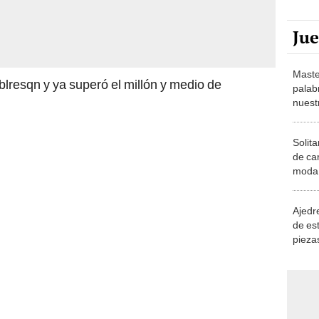
Ju
Maste
blresqn y ya superó el millón y medio de
palab
nuest
Solita
de ca
moda.
demue
Ajedre
de es
piezas
consi