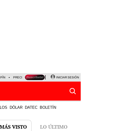
LPÍN
PRECIO DEL DÓLAR
CORTE DE LUZ
INICIAR SESIÓN
VIERNES 7 DE AGOSTO
ALBER
LOS
DÓLAR
DATEC
BOLETÍN
 MÁS VISTO
LO ÚLTIMO