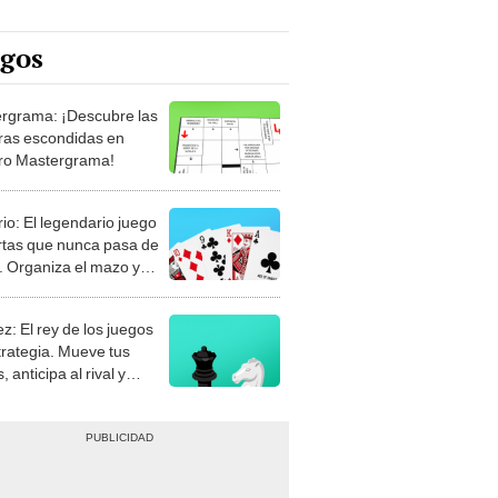
egos
rgrama: ¡Descubre las
ras escondidas en
ro Mastergrama!
rio: El legendario juego
rtas que nunca pasa de
 Organiza el mazo y
stra tu habilidad.
z: El rey de los juegos
trategia. Mueve tus
, anticipa al rival y
gue el jaque mate.