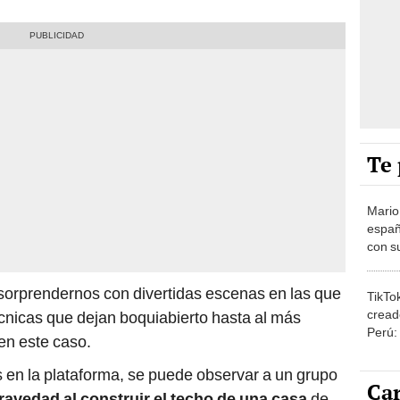
Te 
Mario
españ
con su
amor 
gastr
 sorprendernos con divertidas escenas en las que
TikTo
cread
cnicas que dejan boquiabierto hasta al más
Perú:
en este caso.
puede
1.000
en la plataforma, se puede observar a un grupo
Car
ravedad al construir el techo de una casa
de