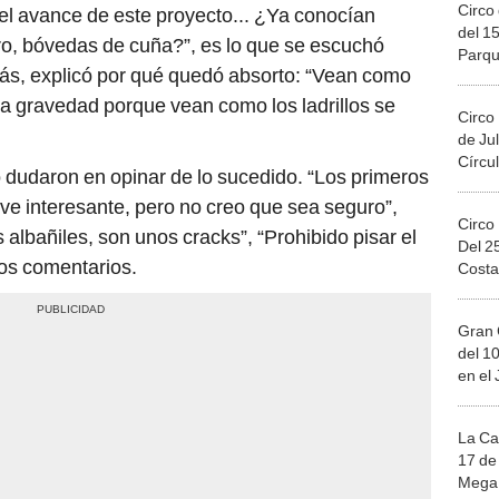
Circo 
l avance de este proyecto... ¿Ya conocían
del 15
ro, bóvedas de cuña?”, es lo que se escuchó
Parqu
más, explicó por qué quedó absorto: “Vean como
Migue
a gravedad porque vean como los ladrillos se
Circo
de Jul
Círcul
o dudaron en opinar de lo sucedido. “Los primeros
e ve interesante, pero no creo que sea seguro”,
Circo
 albañiles, son unos cracks”, “Prohibido pisar el
Del 2
los comentarios.
Costa
Gran 
del 10
en el
La Ca
17 de 
Mega 