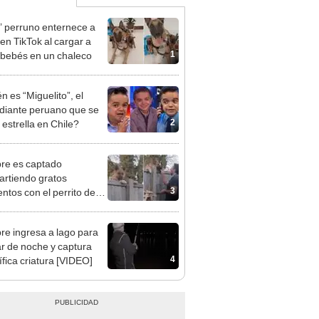
’ perruno enternece a
 en TikTok al cargar a
1
 bebés en un chaleco
n es “Miguelito”, el
iante peruano que se
2
 estrella en Chile?
re es captado
rtiendo gratos
3
tos con el perrito de
cino
e ingresa a lago para
r de noche y captura
4
ífica criatura [VIDEO]