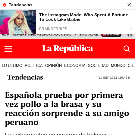
HOY
UNIVERSITARIO VS SPORTING CRISTAL
SINUANO RESULTADOS HOY
CA
LO ÚLTIMO
POLÍTICA
OPINIÓN
ECONOMÍA
SOCIEDAD
MUNDO
CIE
Tendencias
10 Sep 2022 | 20:46 h
Española prueba por primera
vez pollo a la brasa y su
reacción sorprende a su amigo
peruano