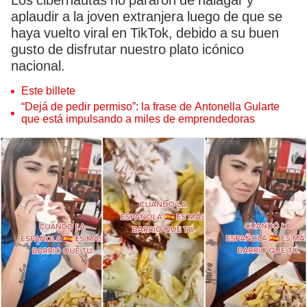
Los cibernautas no pararon de halagar y
aplaudir a la joven extranjera luego de que se
haya vuelto viral en TikTok, debido a su buen
gusto de disfrutar nuestro plato icónico
nacional.
Este billete
“Dejá de pedir permiso”: la frase de Antonella Gularte
que está impulsando a miles de emprendedoras