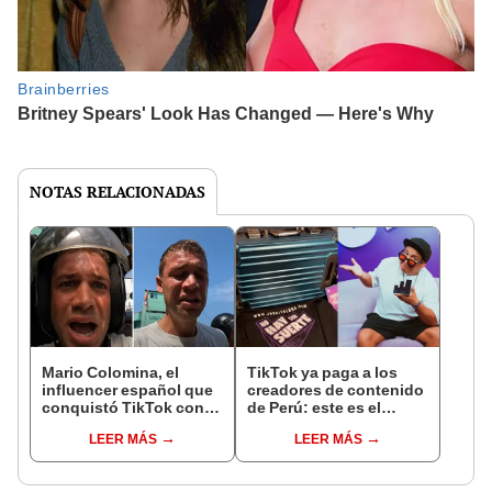
NOTAS RELACIONADAS
Mario Colomina, el
TikTok ya paga a los
influencer español que
creadores de contenido
conquistó TikTok con
de Perú: este es el
su pasión por el Perú:
monto que puedes
LEER MÁS
LEER MÁS
"Mi amor nació por la
llegar a cobrar por 1.000
gastronomía"
vistas