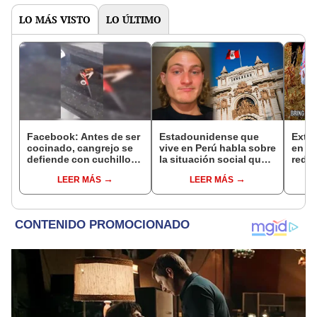
LO MÁS VISTO
LO ÚLTIMO
Facebook: Antes de ser
Estadounidense que
Extra
cocinado, cangrejo se
vive en Perú habla sobre
en in
defiende con cuchillo
la situación social que
redes
[VIDEO]
enfrenta el país: "El
sacar
LEER MÁS
LEER MÁS
gobierno está corrupto
whis
en todos sus niveles"