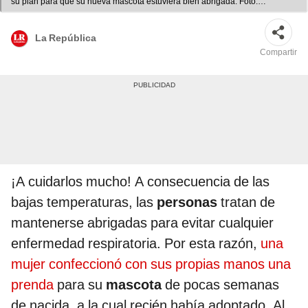
su plan para que su nueva mascota estuviera bien abrigada. Foto:
composición LR/TikTok/@mamaybertha
La República
Compartir
¡A cuidarlos mucho! A consecuencia de las
bajas temperaturas, las
personas
tratan de
mantenerse abrigadas para evitar cualquier
enfermedad respiratoria. Por esta razón,
una
mujer confeccionó con sus propias manos una
prenda
para su
mascota
de pocas semanas
de nacida, a la cual recién había adoptado. Al