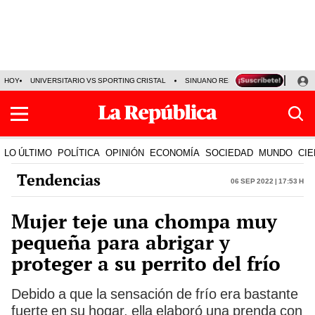
HOY
UNIVERSITARIO VS SPORTING CRISTAL
SINUANO RESULTADOS HOY
CA
LO ÚLTIMO
POLÍTICA
OPINIÓN
ECONOMÍA
SOCIEDAD
MUNDO
CIE
Tendencias
06 Sep 2022 | 17:53 h
Mujer teje una chompa muy
pequeña para abrigar y
proteger a su perrito del frío
Debido a que la sensación de frío era bastante
fuerte en su hogar, ella elaboró una prenda con