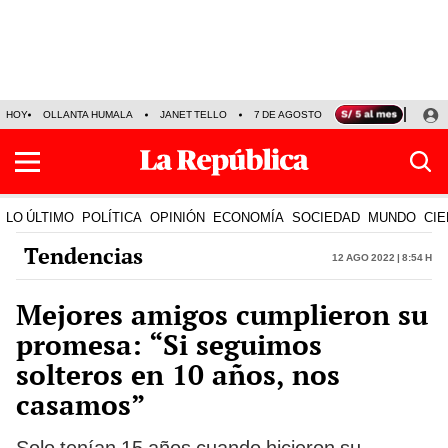
HOY
OLLANTA HUMALA
JANET TELLO
7 DE AGOSTO
TINKA RESULTADOS
LO ÚLTIMO
POLÍTICA
OPINIÓN
ECONOMÍA
SOCIEDAD
MUNDO
CIE
Tendencias
12 Ago 2022 | 8:54 h
Mejores amigos cumplieron su
promesa: “Si seguimos
solteros en 10 años, nos
casamos”