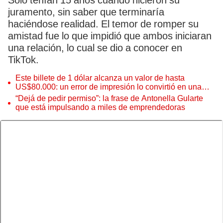
Solo tenían 15 años cuando hicieron su
juramento, sin saber que terminaría
haciéndose realidad. El temor de romper su
amistad fue lo que impidió que ambos iniciaran
una relación, lo cual se dio a conocer en
TikTok.
Este billete de 1 dólar alcanza un valor de hasta
US$80.000: un error de impresión lo convirtió en una
pieza única que hoy buscan coleccionistas de todo el
“Dejá de pedir permiso”: la frase de Antonella Gularte
mundo
que está impulsando a miles de emprendedoras