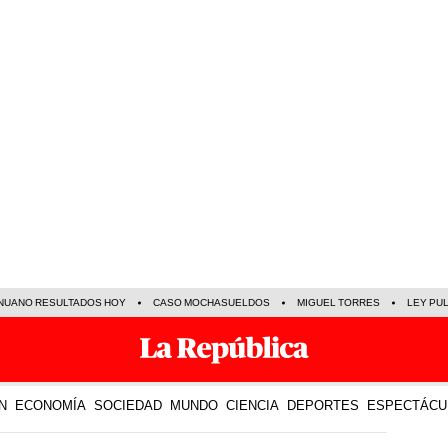
NUANO RESULTADOS HOY
CASO MOCHASUELDOS
MIGUEL TORRES
LEY PU
N
ECONOMÍA
SOCIEDAD
MUNDO
CIENCIA
DEPORTES
ESPECTÁCU
10 Ago 2022 | 22:41 h
LO