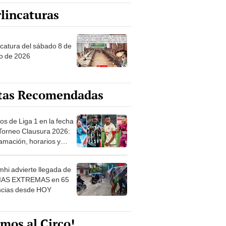
ncatura del sábado 8 de
o de 2026
tas Recomendadas
os de Liga 1 en la fecha
 Torneo Clausura 2026:
amación, horarios y
 ver
hi advierte llegada de
IAS EXTREMAS en 65
ncias desde HOY
mos al Circo!