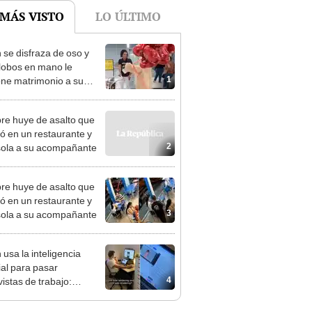
 se disfraza de oso y
lobos en mano le
1
ne matrimonio a su
 [VIDEO]
e huye de asalto que
ió en un restaurante y
2
sola a su acompañante
e huye de asalto que
ió en un restaurante y
3
sola a su acompañante
 usa la inteligencia
cial para pasar
4
vistas de trabajo:
eguir empleo hoy es tan