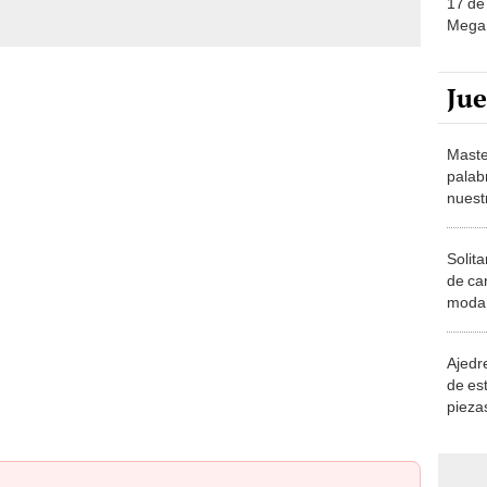
Ju
Maste
palab
nuest
Solita
de ca
moda.
demue
Ajedre
de es
piezas
consi
nder contundente cantidad de papas en una