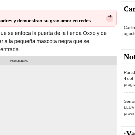
 padres y demuestran su gran amor en redes
Carli
ue se enfoca la puerta de la tienda Oxxo y de
agost
car a la pequeña mascota negra que se
 entrada.
No
Partid
4 del
progr
dónde
Senam
LLUV
provi
¡Va