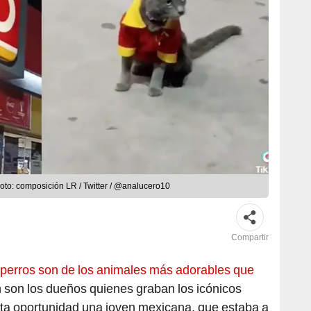
oto: composición LR / Twitter / @analucero10
Compartir
 perros son de los animales más adorables que
n son los dueños quienes graban los icónicos
ta oportunidad una joven mexicana, que estaba a
 Oxxo,
se encontró con un felino completamente