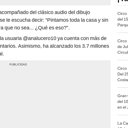
 acompañado del clásico audio del dibujo
Circo 
del 15
e le escucha decir: “Pintamos toda la casa y sin
Parqu
ra que no sea... ¿Qué es eso?”.
Migue
r la usuaria @analucero10 ya cuenta con más de
Circo
ntarios. Asimismo, ha alcanzado los 3.7 millones
de Jul
Círcul
l.
Circo
Del 2
Costa
Gran 
del 10
en el
La Ca
17 de 
Mega 