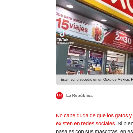
Este hecho sucedió en un Oxxo de México. F
La República
No cabe duda de que los gatos y
existen en redes sociales.
Si bie
pasajes con sus mascotas, en es
punto de comprar en una tienda