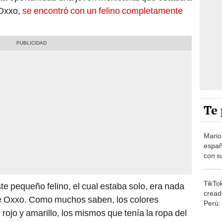
Te 
Mario
españ
con su
amor 
gastr
TikTo
ste pequeño felino, el cual estaba solo, era nada
cread
de Oxxo. Como muchos saben, los colores
Perú:
rojo y amarillo, los mismos que tenía la ropa del
puede
1.000
Car