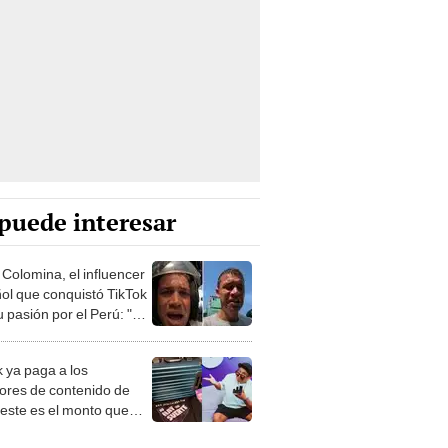
puede interesar
 Colomina, el influencer
ol que conquistó TikTok
 pasión por el Perú: "Mi
nació por la
onomía"
k ya paga a los
ores de contenido de
 este es el monto que
s llegar a cobrar por
 vistas
lincaturas