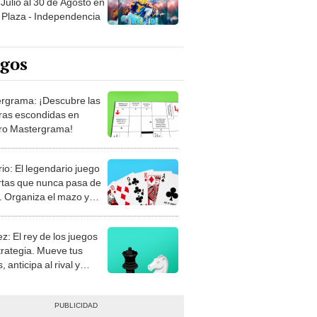
egos
rgrama: ¡Descubre las
ras escondidas en
ro Mastergrama!
rio: El legendario juego
rtas que nunca pasa de
 Organiza el mazo y
stra tu habilidad.
z: El rey de los juegos
trategia. Mueve tus
, anticipa al rival y
gue el jaque mate.