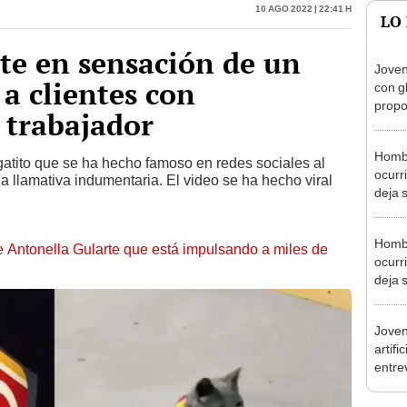
rte en sensación de un
Joven
 a clientes con
con g
propo
 trabajador
novio
Hombr
gatito que se ha hecho famoso en redes sociales al
ocurr
a llamativa indumentaria. El video se ha hecho viral
deja 
Hombr
de Antonella Gularte que está impulsando a miles de
ocurr
deja 
Joven
artifi
entre
"Cons
fácil"