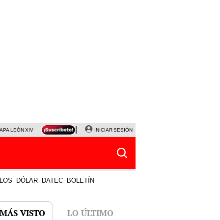
APA LEÓN XIV
NALDY SALDAÑA
INICIAR SESIÓN
LA BELLA LUZ
MAGALY MEDINA
HORÓS
LOS
DÓLAR
DATEC
BOLETÍN
 MÁS VISTO
LO ÚLTIMO