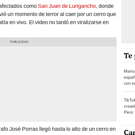
s afectados como
San Juan de Lurigancho
, donde
ió un momento de terror al caer por un cerro que
ía en vivo. El video no tardó en viralizarse en
Te 
Mario
españ
con su
amor 
gastr
TikTo
cread
Perú:
puede
1.000
afo José Porras llegó hasta lo alto de un cerro en
Car