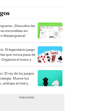
egos
rgrama: ¡Descubre las
ras escondidas en
ro Mastergrama!
rio: El legendario juego
rtas que nunca pasa de
 Organiza el mazo y
stra tu habilidad.
z: El rey de los juegos
trategia. Mueve tus
, anticipa al rival y
gue el jaque mate.