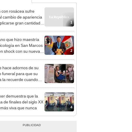
 con rosácea sufre
al cambio de apariencia
1
aplicarse gran cantidad
uillaje en el rostro
EO]
no que hizo maestría
icología en San Marcos
2
en shock con su nueva
en EE. UU.
 hace adornos de su
o funeral para que su
3
ia la recuerde cuando
ca
ker demuestra que la
a de finales del siglo XX
4
 más viva que nunca