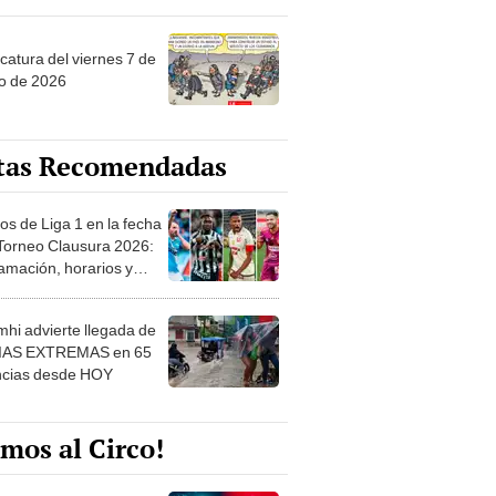
catura del viernes 7 de
o de 2026
tas Recomendadas
os de Liga 1 en la fecha
 Torneo Clausura 2026:
amación, horarios y
 ver
hi advierte llegada de
IAS EXTREMAS en 65
ncias desde HOY
mos al Circo!