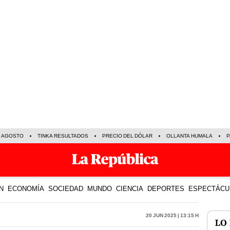
E AGOSTO
TINKA RESULTADOS
PRECIO DEL DÓLAR
OLLANTA HUMALA
P
N
ECONOMÍA
SOCIEDAD
MUNDO
CIENCIA
DEPORTES
ESPECTÁCU
20 Jun 2025 | 13:15 h
LO