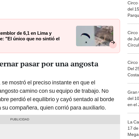
Circo 
del 15
Parqu
Migue
Circo
temblor de 6,1 en Lima y
: "El único que no sintió el
de Jul
Círcul
ernar pasar por una angosta
Circo
Del 2
Costa
se mostró el preciso instante en que el
 angosto camino con su equipo de trabajo. No
Gran 
del 10
re perdió el equilibrio y cayó sentado al borde
en el
 su compañera, quien corrió para auxiliarlo.
La Ca
17 de 
Mega 