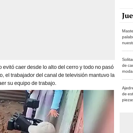
Ju
Maste
palab
nuest
Solita
de ca
evitó caer desde lo alto del cerro y todo no pasó
moda.
 el trabajador del canal de televisión mantuvo la
demue
aer su equipo de trabajo.
Ajedre
de es
piezas
consi