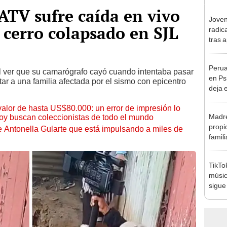
TV sufre caída en vivo
Joven
n cerro colapsado en SJL
radic
tras 
de maq
[VID
Perua
al ver que su camarógrafo cayó cuando intentaba pasar
en Ps
tar a una familia afectada por el sismo con epicentro
deja 
vida 
 valor de hasta US$80.000: un error de impresión lo
Madre
hoy buscan coleccionistas de todo el mundo
propi
de Antonella Gularte que está impulsando a miles de
famil
fallez
TikTo
músic
sigue