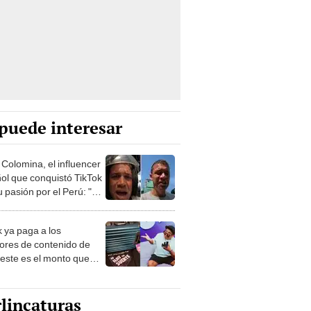
puede interesar
 Colomina, el influencer
ol que conquistó TikTok
 pasión por el Perú: "Mi
nació por la
onomía"
k ya paga a los
ores de contenido de
 este es el monto que
s llegar a cobrar por
 vistas
lincaturas