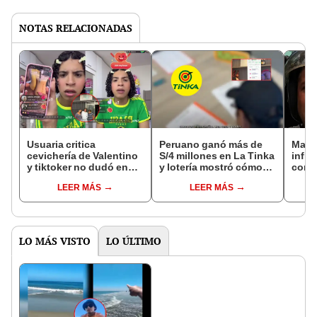
NOTAS RELACIONADAS
Usuaria critica
Peruano ganó más de
Mario
cevichería de Valentino
S/4 millones en La Tinka
influ
y tiktoker no dudó en
y lotería mostró cómo
conq
responder: "¿Por qué
recibe su cuantioso
su pa
LEER MÁS
LEER MÁS
no cuentas que te
premio: se comprará
"Mi a
regalaron la maracuyá?"
una casa y un carro
gast
LO MÁS VISTO
LO ÚLTIMO