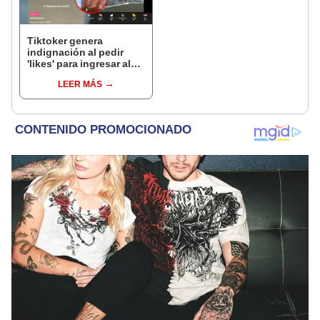
Tiktoker genera
indignación al pedir
'likes' para ingresar al
mar en Vichayito pese a
LEER MÁS
alerta de tsunami tras
terremoto en Rusia