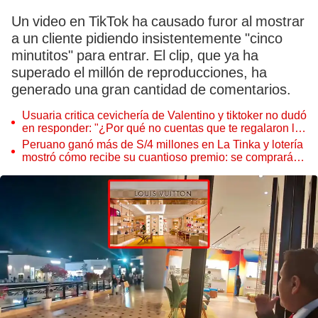
Un video en TikTok ha causado furor al mostrar
a un cliente pidiendo insistentemente "cinco
minutitos" para entrar. El clip, que ya ha
superado el millón de reproducciones, ha
generado una gran cantidad de comentarios.
Usuaria critica cevichería de Valentino y tiktoker no dudó
en responder: "¿Por qué no cuentas que te regalaron la
maracuyá?"
Peruano ganó más de S/4 millones en La Tinka y lotería
mostró cómo recibe su cuantioso premio: se comprará
una casa y un carro