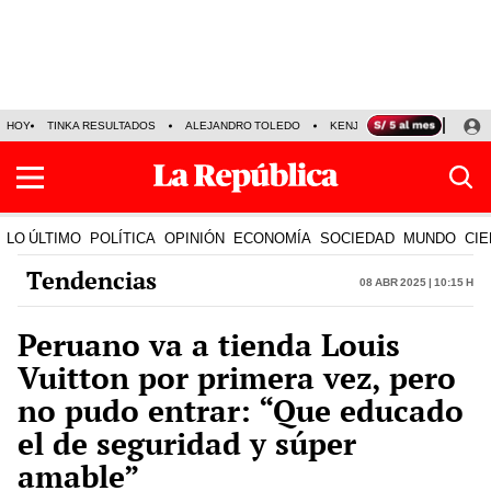
HOY
TINKA RESULTADOS
ALEJANDRO TOLEDO
KENJI FUJIMORI
PRECIO
LO ÚLTIMO
POLÍTICA
OPINIÓN
ECONOMÍA
SOCIEDAD
MUNDO
CIE
Tendencias
08 Abr 2025 | 10:15 h
Peruano va a tienda Louis
Vuitton por primera vez, pero
no pudo entrar: “Que educado
el de seguridad y súper
amable”