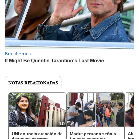
NOTAS RELACIONADAS
UNI anuncia creación de
Madre peruana señala
Alumn
4 nuevas carreras
tip para asegurar
insól