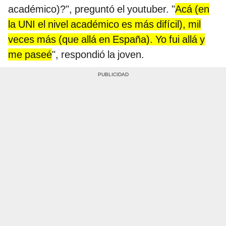
académico)?", preguntó el youtuber. "
Acá (en
la UNI el nivel académico es más difícil), mil
veces más (que allá en España). Yo fui allá y
me paseé
", respondió la joven.