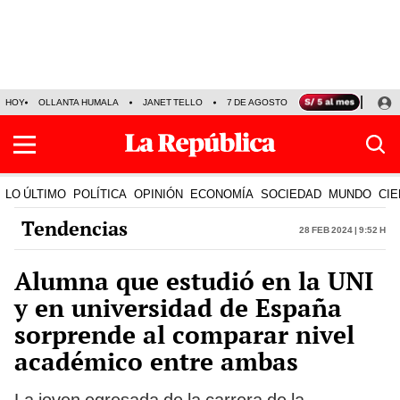
HOY
OLLANTA HUMALA
JANET TELLO
7 DE AGOSTO
TINKA RESULTADOS
LO ÚLTIMO
POLÍTICA
OPINIÓN
ECONOMÍA
SOCIEDAD
MUNDO
CIE
Tendencias
28 Feb 2024 | 9:52 h
Alumna que estudió en la UNI
y en universidad de España
sorprende al comparar nivel
académico entre ambas