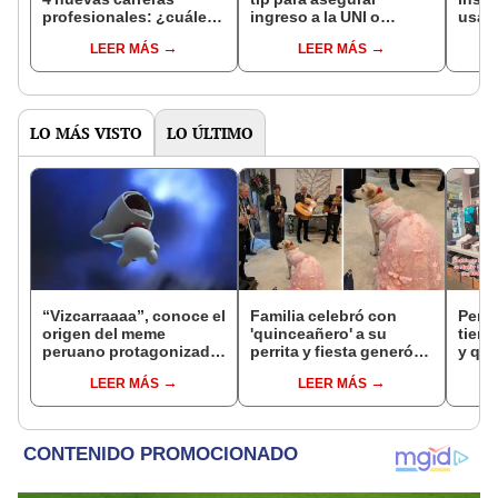
profesionales: ¿cuáles
ingreso a la UNI o
usar 
son y de qué tratan?
UNMSM y causa debate
facul
LEER MÁS
LEER MÁS
se ll
LO MÁS VISTO
LO ÚLTIMO
“Vizcarraaaa”, conoce el
Familia celebró con
Perua
origen del meme
'quinceañero' a su
tiend
peruano protagonizado
perrita y fiesta generó
y que
por Monk Little Dog
opiniones divididas en
ver q
LEER MÁS
LEER MÁS
redes: llevaron
‘Made
mariachis