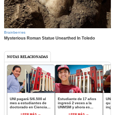
NOTAS RELACIONADAS
UNI pagará S/6.500 al
Estudiante de 17 años
UNI: 
mes a estudiantes de
ingresó 2 veces a la
que s
doctorado en Ciencias:
UNMSM y ahora es
ingre
cómo acceder y
segundo puesto en la
de ad
LEER MÁS
LEER MÁS