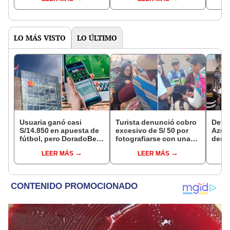
requisitos
UNI: "Me preparé 2
meses"
LO MÁS VISTO
LO ÚLTIMO
Usuaria ganó casi
Turista denunció cobro
Detie
S/14.850 en apuesta de
excesivo de S/ 50 por
Azul 
fútbol, pero DoradoBet
fotografiarse con una
denu
se negó a pagar:
alpaca en Cusco y
que l
LEER MÁS
LEER MÁS
Indecopi multó a la
Serenazgo recuperó el
polic
empresa con más de S/
dinero
19.000