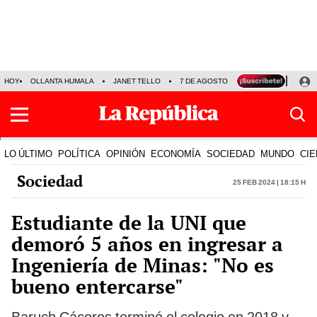
HOY
OLLANTA HUMALA
JANET TELLO
7 DE AGOSTO
TINKA RESULTADOS
LO ÚLTIMO
POLÍTICA
OPINIÓN
ECONOMÍA
SOCIEDAD
MUNDO
CIE
Sociedad
25 Feb 2024 | 18:15 h
Estudiante de la UNI que
demoró 5 años en ingresar a
Ingeniería de Minas: "No es
bueno entercarse"