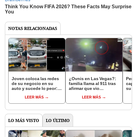
NOTAS RELACIONADAS
Joven coloca las redes
¿Ovnis en Las Vegas?:
Peru
de su negocio en su
familia llama al 911 tras
capa
auto y sucede lo peor:
afirmar que vio
su ca
"No hay mala
extraterrestre en el patio
en re
LEER MÁS
LEER MÁS
publicidad"
de su casa
level
LO MÁS VISTO
LO ÚLTIMO