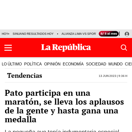
HOY
SINUANO RESULTADOS HOY
ALIANZA LIMA VS SPORT BOYS
JORGE MES
LO ÚLTIMO
POLÍTICA
OPINIÓN
ECONOMÍA
SOCIEDAD
MUNDO
CIE
Tendencias
13 Jun 2023 | 9:36 h
Pato participa en una
maratón, se lleva los aplausos
de la gente y hasta gana una
medalla